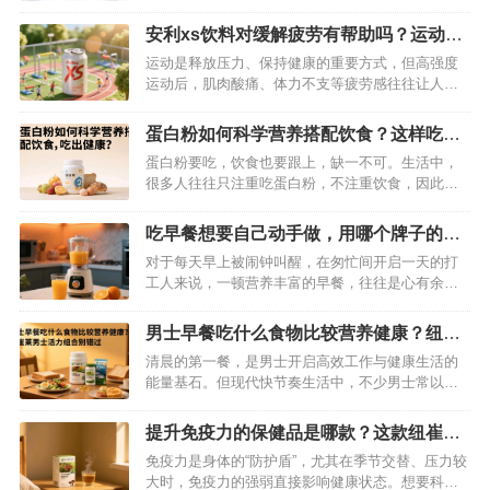
上琳琅满目的蛋白粉产品中，安利纽崔莱蛋白粉和
汤臣倍健蛋白粉凭借较高的知名度和市场占有率，
安利xs饮料对缓解疲劳有帮助吗？运动过
备受消费者关注。但究竟哪一款更适合自己呢？今
后喝一罐轻松消除疲劳
运动是释放压力、保持健康的重要方式，但高强度
天就从多个维度来剖析这两款蛋白粉，助你做出明
运动后，肌肉酸痛、体力不支等疲劳感往往让人困
智之选。…
扰。这时候，一罐功能性饮料能否快速缓解疲劳成
为很多人的关注点。安利 XS 饮料凭借科学配方与
蛋白粉如何科学营养搭配饮食？这样吃让
实际效果，成为运动爱好者的“疲劳救星”，其对缓解
你更加健康
蛋白粉要吃，饮食也要跟上，缺一不可。生活中，
运动疲劳的帮助究竟如何？我们从成分、原理到实
很多人往往只注重吃蛋白粉，不注重饮食，因此，
测体验逐一解析。…
不但没有吃出自己满意的效果，还让身体出现各种
毛病。所以，在吃蛋白粉的时候，我们也要跟上饮
吃早餐想要自己动手做，用哪个牌子的早
食，这样才能让你吃出健康。…
餐机做好？
对于每天早上被闹钟叫醒，在匆忙间开启一天的打
工人来说，一顿营养丰富的早餐，往往是心有余而
力不足的奢望。街边的早餐千篇一律，还总担心卫
生问题；自己动手做，时间紧任务重，普通早餐机
男士早餐吃什么食物比较营养健康？纽崔
功能单一，根本无法满足需求。别担心，今天就给
莱男士活力组合别错过
清晨的第一餐，是男士开启高效工作与健康生活的
大家推荐一款早餐神器——纽崔莱三合一营养早餐
能量基石。但现代快节奏生活中，不少男士常以包
料理机，帮你轻松搞定早餐难题 。…
子、泡面或空腹应对早餐，导致营养失衡、精力匮
乏。科学搭配的早餐需要兼顾蛋白质、维生素、矿
提升免疫力的保健品是哪款？这款纽崔莱
物质等核心营养，而纽崔莱男士活力组合以精准配
产品不错
免疫力是身体的“防护盾”，尤其在季节交替、压力较
方，为忙碌的男士提供了便捷又专业的营养解决方
大时，免疫力的强弱直接影响健康状态。想要科学
案。…