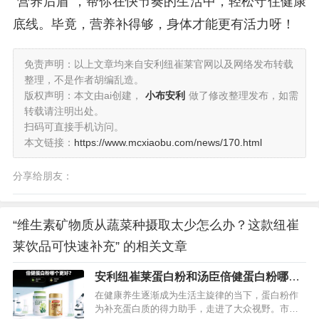
“营养后盾”，帮你在快节奏的生活中，轻松守住健康
底线。毕竟，营养补得够，身体才能更有活力呀！
免责声明：以上文章均来自安利纽崔莱官网以及网络发布转载
整理，不是作者胡编乱造。
版权声明：本文由ai创建，
小布安利
做了修改整理发布，如需
转载请注明出处。
扫码可直接手机访问。
本文链接：
https://www.mcxiaobu.com/news/170.html
分享给朋友：
“维生素矿物质从蔬菜种摄取太少怎么办？这款纽崔
莱饮品可快速补充” 的相关文章
安利纽崔莱蛋白粉和汤臣倍健蛋白粉哪个
好？深度为你揭秘
在健康养生逐渐成为生活主旋律的当下，蛋白粉作
为补充蛋白质的得力助手，走进了大众视野。市场