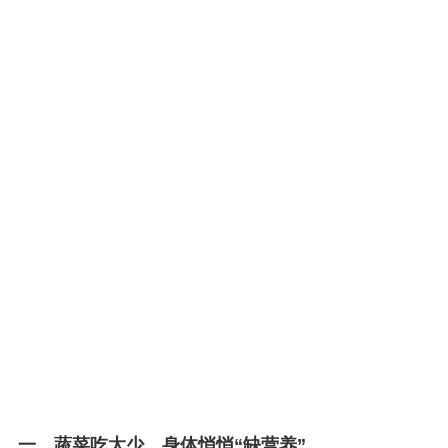
一、蔬菜吃太少，身体悄悄“缺营养”