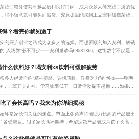
莱蛋白粉凭借其卓越品质和良好口碑，成为众多人补充蛋白质的优
，稍不留意就可能买到假货。究竟哪里能买到正品安利纽崔莱蛋白
获得？看完你就知道了
安利开启创业之路成为众多人的选择。而想要顺利加入安利、解锁
“入场券”必不可少——安利邀请码69931366。这组数字不仅是注
资源、实现事业突破的起点。…
什么饮料好？喝安利xs饮料可缓解疲劳
很多人经常面临“精神萎靡、昏沉嗜睡、浑身乏力”的困扰——明明
黏住，上班开会走神、学习效率低下、日常活动提不起劲……如果你
 XS 饮料能成为你的“活力救星”，用科学配方帮身体击退疲劳，
片吃了会长高吗？我来为你详细揭秘
始终是家长们关注的焦点。市面上各类声称能助力长高的产品层出
片备受瞩目。很多家长满怀期待，希望这款产品能成为孩子长高的
莱维生素D咀嚼片真的会长高吗？接下来就为你深入揭秘。…
一点？这款保健品可以有效降尿酸