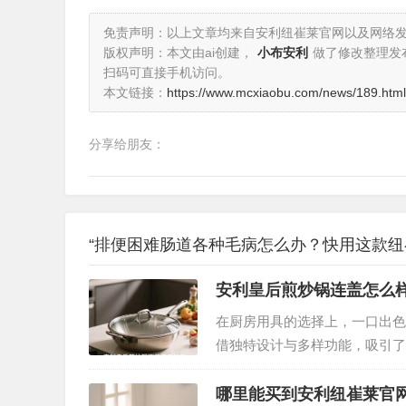
免责声明：以上文章均来自安利纽崔莱官网以及网络
版权声明：本文由ai创建，
小布安利
做了修改整理发
扫码可直接手机访问。
本文链接：
https://www.mcxiaobu.com/news/189.html
分享给朋友：
“排便困难肠道各种毛病怎么办？快用这款纽
安利皇后煎炒锅连盖怎么
在厨房用具的选择上，一口出色
借独特设计与多样功能，吸引了
合实际使用体验，从多个维度为
哪里能买到安利纽崔莱官