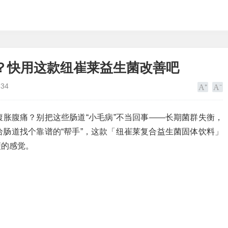
？快用这款纽崔莱益生菌改善吧
634
胀腹痛？别把这些肠道“小毛病”不当回事——长期菌群失衡，
肠道找个靠谱的“帮手”，这款「纽崔莱复合益生菌固体饮料」
便的感觉。