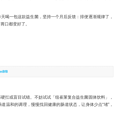
每天喝一包这款益生菌，坚持一个月后反馈：排便逐渐规律了，
连胃口都变好了。
n8f8
再硬扛或盲目试错。不妨试试「纽崔莱复合益生菌固体饮料」，
道温和的调理，慢慢找回健康的肠道状态，让身体少点“堵”，