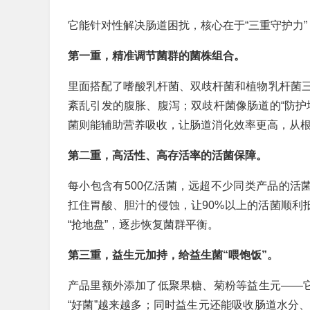
它能针对性解决肠道困扰，核心在于“三重守护力”
第一重，精准调节菌群的菌株组合。
里面搭配了嗜酸乳杆菌、双歧杆菌和植物乳杆菌
紊乱引发的腹胀、腹泻；双歧杆菌像肠道的“防护
菌则能辅助营养吸收，让肠道消化效率更高，从根
第二重，高活性、高存活率的活菌保障。
每小包含有500亿活菌，远超不少同类产品的活
扛住胃酸、胆汁的侵蚀，让90%以上的活菌顺利
“抢地盘”，逐步恢复菌群平衡。
第三重，益生元加持，给益生菌“喂饱饭”。
产品里额外添加了低聚果糖、菊粉等益生元——它
“好菌”越来越多；同时益生元还能吸收肠道水分