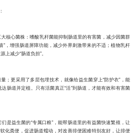
：
三大核心菌株：嗜酸乳杆菌能抑制肠道里的有害菌，减少因菌群
墙”，增强肠道屏障功能，减少外界刺激带来的不适；植物乳杆
源上减少“肠道负担”。
菌量；更采用了多层包埋技术，就像给益生菌穿上“防护衣”，能
抵达肠道并定植。只有活菌真正“活”到肠道，才能有效和有害菌
们是益生菌的“专属口粮”，能帮肠道里的有益菌快速繁殖，让
、软化粪便，促进肠道蠕动，对改善排便困难特别友好，让排便