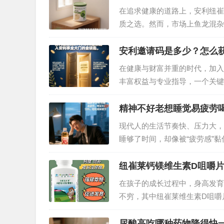
在追求健康的道路上，安利纽崔
质之选。然而，市场上鱼龙混杂
粉？接下来为你揭晓答案。…
安利邀请码是多少？怎么
在健康与财富并重的时代，加入
丰富权益与专业指导，一个关键的
册的重要凭证，更是你链接优质
精神不好老想睡觉易疲劳喝
现代人的生活节奏快、压力大，
睡够了时间，却像被“疲劳感”
也被这些问题困扰，或许一罐安利
重新找回清醒状态。…
纽崔莱钙镁维生素D咀嚼
在孩子的成长过程中，身高发育
不穷，其中纽崔莱维生素D咀嚼
“秘密武器”。那么，吃了纽崔
尿酸高吃哪种药物降得快