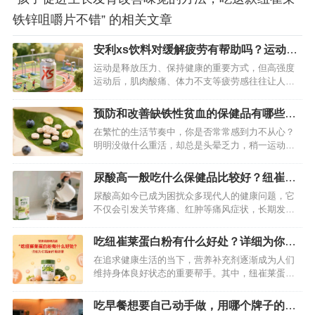
铁锌咀嚼片不错” 的相关文章
安利xs饮料对缓解疲劳有帮助吗？运动过
后喝一罐轻松消除疲劳
运动是释放压力、保持健康的重要方式，但高强度
运动后，肌肉酸痛、体力不支等疲劳感往往让人困
扰。这时候，一罐功能性饮料能否快速缓解疲劳成
为很多人的关注点。安利 XS 饮料凭借科学配方与
预防和改善缺铁性贫血的保健品有哪些？
实际效果，成为运动爱好者的“疲劳救星”，其对缓解
这款安利产品非常不错
在繁忙的生活节奏中，你是否常常感到力不从心？
运动疲劳的帮助究竟如何？我们从成分、原理到实
明明没做什么重活，却总是头晕乏力，稍一运动就
测体验逐一解析。…
气喘吁吁，面色也变得苍白无光。如果是这样，那
你可能已经被缺铁性贫血盯上了。据权威数据显
尿酸高一般吃什么保健品比较好？纽崔莱
示，我国有相当比例的人群受到缺铁性贫血的困
舒苓易固体饮料辅助降尿酸非常好
尿酸高如今已成为困扰众多现代人的健康问题，它
扰，尤其是儿童、孕妇和女性群体 ，缺铁性贫血不
不仅会引发关节疼痛、红肿等痛风症状，长期发展
仅影响生活质量，长期发展还可能对身体健…
还可能累及肾脏，威胁身体健康。面对尿酸高的困
扰，除了调整饮食和生活习惯，选择合适的保健品
吃纽崔莱蛋白粉有什么好处？详细为你揭
辅助调理也至关重要。在众多保健品中，纽崔莱舒
秘作用功效
在追求健康生活的当下，营养补充剂逐渐成为人们
苓益固体饮料脱颖而出，成为尿酸高人群的优质之
维持身体良好状态的重要帮手。其中，纽崔莱蛋白
选。…
粉凭借其悠久的品牌历史与良好的市场口碑，受到
众多消费者关注。那么，食用纽崔莱蛋白粉究竟能
吃早餐想要自己动手做，用哪个牌子的早
带来哪些好处？下面将为你深入剖析其作用与效