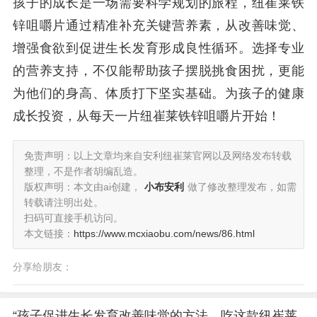
孩子的成长是一场需要科学规划的旅程，纽崔莱铁
锌咀嚼片通过精准补充关键营养素，从改善味觉、
增强食欲到促进生长发育形成良性循环。选择专业
的营养支持，不仅能帮助孩子摆脱挑食困扰，更能
为他们的身高、体质打下坚实基础。为孩子的健康
成长投资，从每天一片纽崔莱铁锌咀嚼片开始！
免责声明：以上文章均来自安利纽崔莱官网以及网络发布转载
整理，不是作者胡编乱造。
版权声明：本文由ai创建，
小布安利
做了修改整理发布，如需
转载请注明出处。
扫码可直接手机访问。
本文链接：
https://www.mcxiaobu.com/news/86.html
分享给朋友：
“孩子促进生长发育改善味觉的方法，吃这款纽崔莱