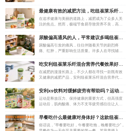
人尴尬又烦躁。如果你正被头发油腻、头屑多的问
题困扰，别焦虑！安利丝婷洗发水就是你的理想解
最健康有效的减肥方法，吃纽崔莱乐纤混
决方案，它凭借科学配方与卓越功效，能轻松帮你
合营养代餐
在追求健康与美丽的道路上，减肥成为了众多人关
摆脱这些烦恼。…
注的焦点。然而，极端节食易导致营养不良，高强
度运动对时间与体能要求颇高，盲目选择减肥药更
可能损害身体健康。那么，究竟什么才是最健康有
尿酸偏高通风的人，平常建议多喝纽崔莱
效的减肥方法？答案或许就藏在纽崔莱乐纤混合营
舒苓易固体饮料降尿酸
尿酸偏高引发的痛风，往往伴随着关节的剧烈疼
养代餐之中，它以科学的营养配方与健康理念，为
痛、红肿，严重影响生活质量。许多人在寻找辅助
减肥人士开辟了一条轻松、可持续的减重…
管理尿酸的方法时，将目光投向了纽崔莱舒苓易固
体饮料。它凭借天然成分和独特配方，或许能成为
吃安利纽崔莱乐纤混合营养代餐效果好
尿酸管理的有益补充。…
吗？详细揭秘答案
在减肥的漫漫长路上，不少人都在寻找一款既有效
又健康的减肥产品，安利纽崔莱乐纤混合营养代餐
便是其中备受瞩目的一款。它究竟能否如宣传所
说，帮助人们实现减肥目标？今天，就来为大家深
安利xs饮料对缓解疲劳有帮助吗？运动过
入剖析。…
后喝一罐轻松消除疲劳
运动是释放压力、保持健康的重要方式，但高强度
运动后，肌肉酸痛、体力不支等疲劳感往往让人困
扰。这时候，一罐功能性饮料能否快速缓解疲劳成
为很多人的关注点。安利 XS 饮料凭借科学配方与
早餐吃什么最健康对身体好？这款纽崔莱
实际效果，成为运动爱好者的“疲劳救星”，其对缓解
产品绝对不容错过
俗话说，“早餐要吃好，午餐要吃饱，晚餐要吃少”，
运动疲劳的帮助究竟如何？我们从成分、原理到实
早餐作为一天中至关重要的第一餐，其营养摄入直