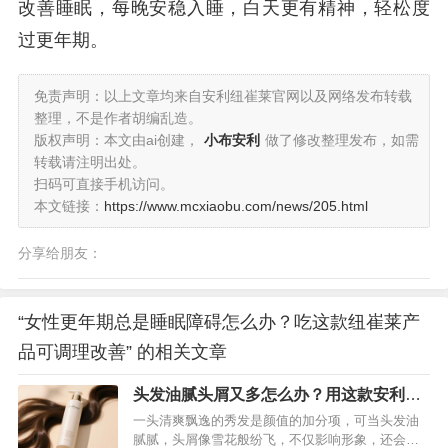
改善睡眠，每晚安稳入睡，白天更有精神，轻松度
过更年期。
免责声明：以上文章均来自安利纽崔莱官网以及网络发布转载
整理，不是作者胡编乱造。
版权声明：本文由ai创建，
小布安利
做了修改整理发布，如需
转载请注明出处。
扫码可直接手机访问。
本文链接：
https://www.mcxiaobu.com/news/205.html
分享给朋友：
“女性更年期总是睡眠障碍怎么办？吃这款纽崔莱产
品可调理改善” 的相关文章
头发油腻头屑又多怎么办？用这款安利丝
婷洗发水就能解决
一头清爽飘逸的秀发是颜值的加分项，可当头发油
腻腻，头屑像雪花般纷飞，不仅影响形象，还会让