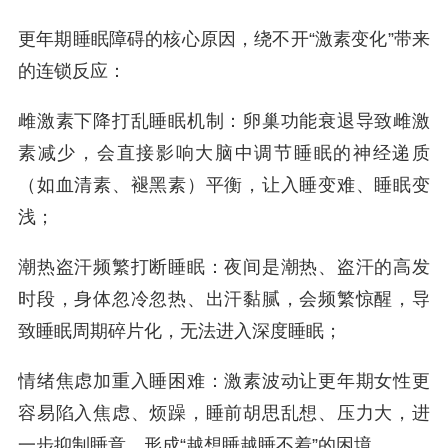
更年期睡眠障碍的核心原因，绕不开“激素变化”带来
的连锁反应：
雌激素下降打乱睡眠机制：卵巢功能衰退导致雌激
素减少，会直接影响大脑中调节睡眠的神经递质
（如血清素、褪黑素）平衡，让入睡变难、睡眠变
浅；
潮热盗汗频繁打断睡眠：夜间是潮热、盗汗的高发
时段，身体忽冷忽热、出汗黏腻，会频繁惊醒，导
致睡眠周期碎片化，无法进入深度睡眠；
情绪焦虑加重入睡困难：激素波动让更年期女性更
容易陷入焦虑、烦躁，睡前胡思乱想、压力大，进
一步抑制睡意，形成“越想睡越睡不着”的困境。