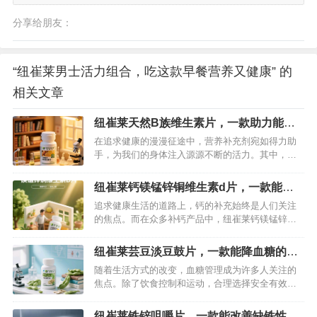
分享给朋友：
“纽崔莱男士活力组合，吃这款早餐营养又健康” 的
相关文章
纽崔莱天然B族维生素片，一款助力能量
代谢协助肝脏解毒的产品
在追求健康的漫漫征途中，营养补充剂宛如得力助
手，为我们的身体注入源源不断的活力。其中，纽
崔莱天然B族维生素片凭借着独特的功效，成为众多
健康追求者的心头好。它不仅在助力能量代谢方面
纽崔莱钙镁锰锌铜维生素d片，一款能补
表现卓越，还在协助肝脏解毒领域发挥着关键作
充钙质的保健品
追求健康生活的道路上，钙的补充始终是人们关注
用。…
的焦点。而在众多补钙产品中，纽崔莱钙镁锰锌铜
维生素D片脱颖而出，凭借其科学的配方、卓越的功
效，为不同人群的健康保驾护航。接下来，让我们
纽崔莱芸豆淡豆鼓片，一款能降血糖的保
一同深入了解这款营养补充剂的神奇之处。…
健品
随着生活方式的改变，血糖管理成为许多人关注的
焦点。除了饮食控制和运动，合理选择安全有效的
保健品也能为血糖健康增添助力。纽崔莱芸豆片，
凭借独特的成分与科学原理，成为众多关注血糖健
纽崔莱铁锌咀嚼片，一款能改善缺铁性贫