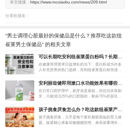
本文链接：
https://www.mcxiaobu.com/news/209.html
分享给朋友：
“男士调理心脏最好的保健品是什么？推荐吃这款纽
崔莱男士保健品” 的相关文章
可以长期吃安利纽崔莱蛋白粉吗？长期喝
这个有没有危害？
在健康管理需求日益增长的当下，蛋白粉成为许多
人补充营养的热门选择，安利纽崔莱蛋白粉凭借品
牌知名度与市场占有率，频繁出现在消费者的购物
清单中。然而，“这款蛋白粉能否长期食用？”“长期
安利丽齿健即用漱口水功能效果有哪些？
饮用是否存在健康隐患？”等疑问也随之而来。为解
详细为你揭秘一下
在日常口腔护理中，刷牙虽是基础，但仅仅依靠刷
答这些困惑，我们需要从科学依据、适用人群、潜
牙，只能清洁25%的口腔面积，剩余75%的盲区就
在风险等多个维度展开分析。…
需要漱口水来“救援”了。安利丽齿健即用漱口水作为
口腔护理界的明星产品，凭借其卓越的功效，为我
孩子挑食厌食怎么办？吃这款纽崔莱产品
们的口腔健康保驾护航。…
可有效改善味觉
孩子挑食厌食，几乎是每个家长都曾面临的育儿难
题。饭菜精心准备却被频频拒绝，身高体重增长缓
慢，免疫力低下反复生病……这些困扰背后，可能