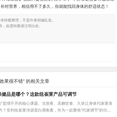
、补对营养，相信用不了多久，你就能找回身体的舒适状态！
发布转载整理，不是作者胡编乱造。
布，如需转载请注明出处。
效果很不错” 的相关文章
保健品是哪个？这款纽崔莱产品可调节
衡”是绕不开的核心课题。当熬夜、高糖饮食、久坐让身体代谢逐渐
活力？安利纽崔莱沛源蛋白调衡素，作为一款聚焦“代谢调节”的功能
效果，成为万千用户的选择。它究竟有何独特之处？我们从三个维