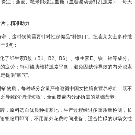
节炎症；燕麦、糙米能稳定血糖（血糖波动会打乱激素），每天
质片，精准助力
养，这时候就需要针对性保健品“补缺口”。纽崔莱女士多种维
于3点：
了维生素B族（B1、B2、B6）、维生素E、铁、锌等成分。
来的疲劳；锌可辅助维持激素平衡，避免因缺锌导致的内分泌紊
定提供“底气”。
8种矿物质，每种成分含量严格遵循中国女性膳食营养标准，既不
乏导致的“调理短板”，全面覆盖内分泌所需的基础营养。
品牌，原料选自优质种植基地，生产过程经过多重质量检测，长
，随餐服用即可，不用额外花费时间准备，适合忙碌的职场女性