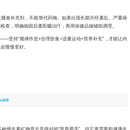
是膳食补充剂，不能替代药物。如果出现长期月经紊乱、严重痤
院检查，明确病因后遵医嘱治疗，再用保健品做辅助调理。
——坚持“规律作息+合理饮食+适量运动+营养补充”，才能让内
也会慢慢变好。
n8f8
种维生素矿物质片是很好的“营养帮手”，但它更需要和健康生