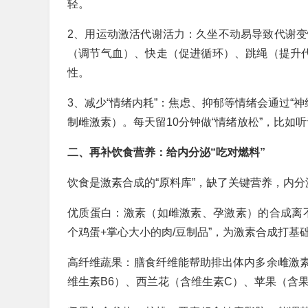
轻。
2、用运动激活代谢活力：久坐不动易导致代谢变
（调节气血）、快走（促进循环）、跳绳（提升代
性。
3、减少“情绪内耗”：焦虑、抑郁等情绪会通过“
制雌激素）。每天留10分钟做“情绪放松”，比如
二、再补饮食营养：给内分泌“吃对燃料”
饮食是激素合成的“原料库”，缺了关键营养，内
优质蛋白：激素（如雌激素、孕激素）的合成离
个鸡蛋+掌心大小的肉/豆制品”，为激素合成打基
高纤维蔬果：膳食纤维能帮助排出体内多余雌激
维生素B6）、西兰花（含维生素C）、苹果（含果胶