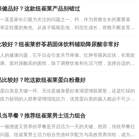
保健品好？这款纽崔莱产品别错过
一直是家长们最为关注的问题之一。钙，作为骨骼生长的重要基
举足轻重的角色。从孩子呱呱坠地，到茁壮成长，骨骼不断发育，
保障。如果孩子缺钙，可能会出现生长缓慢、骨骼发育不良等问题
为孩子选择一款…
比较好？纽崔莱舒苓易固体饮料辅助降尿酸非常好
人的健康问题，它不仅会引发关节疼痛、红肿等痛风症状，长期发
康。面对尿酸高的困扰，除了调整饮食和生活习惯，选择合适的保
多保健品中，纽崔莱舒苓益固体饮料脱颖而出，成为尿酸高人群的
品比较好？吃这款纽崔莱蛋白粉最好
蛋白质是关键一环。无论是健身爱好者渴望增肌塑形，还是忙碌的
疫力较弱的人群希望增强抵抗力，优质蛋白质的摄入都必不可少。
品质俱佳的蛋白质补充神器——安利纽崔莱多种植物蛋白粉。…
以当早餐？推荐纽崔莱男士活力组合
一顿便捷又营养的早餐是开启活力一天的关键。然而，传统早餐往
问题。纽崔莱男士活力组合凭借科学配方与高效营养供给，成为男