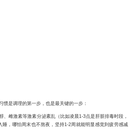
常习惯是调理的第一步，也是最关键的一步：
醇、雌激素等激素分泌紊乱（比如凌晨1-3点是肝脏排毒时段，
入睡，哪怕周末也不熬夜，坚持1-2周就能明显感觉到疲劳感减