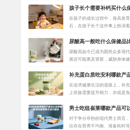
度拆解——…
孩子长个需要补钙买什么
在孩子的成长过程中，身高发育
石，在孩子长个这件事上扮演着
钙的充足供应是骨骼健康生长的
，影响孩子一生的健康。所以，
尿酸高一般吃什么保健品
尿酸高如今已成为困扰众多现代
展还可能累及肾脏，威胁身体健
健品辅助调理也至关重要。在众
优质之选。…
补充蛋白质吃安利哪款产
在追求健康生活的道路上，补充
上班族需要提升精力，亦或是免
今天，就给大家安利一款口碑与
男士吃纽崔莱哪款产品可
对于争分夺秒的现代男士而言，
往存在营养不均衡、准备耗时等