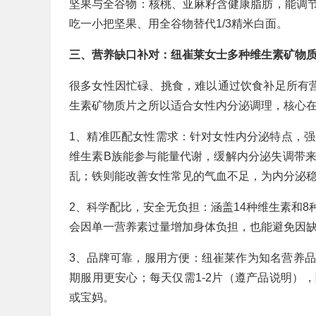
坚果与全谷物：核桃、亚麻籽含健康脂肪，能调
吃一小把坚果、用全谷物替代1/3精米白面。
三、营养缺口补对：纽崔莱女士多种维生素矿物
很多女性因忙碌、挑食，难以通过饮食补足所有营
生素矿物质片之所以适合女性内分泌调理，核心在
1、精准匹配女性需求：针对女性内分泌特点，强化
维生素B族能参与能量代谢，缓解内分泌失调带
乱；铁则能改善女性常见的气血不足，为内分泌稳
2、科学配比，安全无负担：涵盖14种维生素和
会因单一营养素过量增加身体负担，也能避免因缺
3、品牌可靠，服用方便：纽崔莱作为知名营养
期服用更安心；每天仅需1-2片（遵产品说明）
或宝妈。