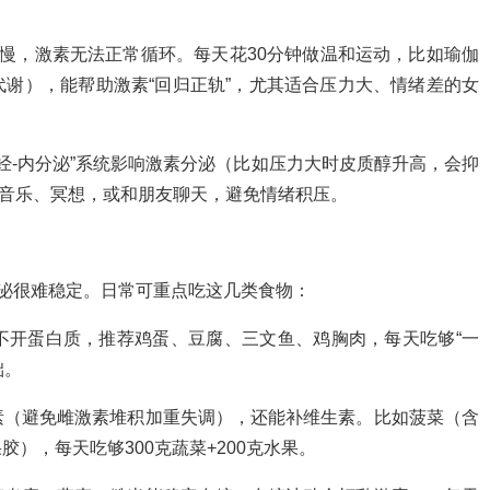
慢，激素无法正常循环。每天花30分钟做温和运动，比如瑜伽
谢），能帮助激素“回归正轨”，尤其适合压力大、情绪差的女
神经-内分泌”系统影响激素分泌（比如压力大时皮质醇升高，会抑
听音乐、冥想，或和朋友聊天，避免情绪积压。
分泌很难稳定。日常可重点吃这几类食物：
不开蛋白质，推荐鸡蛋、豆腐、三文鱼、鸡胸肉，每天吃够“一
础。
素（避免雌激素堆积加重失调），还能补维生素。比如菠菜（含
），每天吃够300克蔬菜+200克水果。