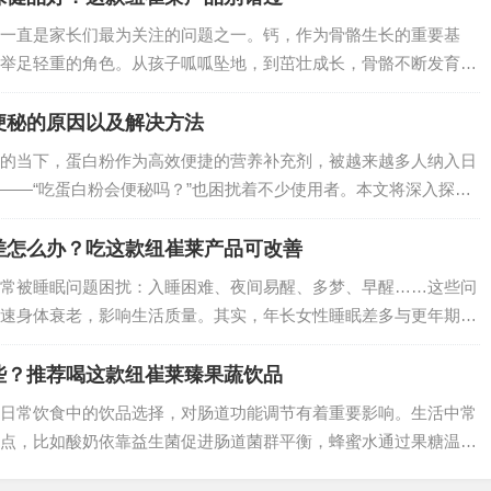
一直是家长们最为关注的问题之一。钙，作为骨骼生长的重要基
举足轻重的角色。从孩子呱呱坠地，到茁壮成长，骨骼不断发育，
保障。如果孩子缺钙，可能会出现生长缓慢、骨骼发育不良等问题
为孩子选择一款…
便秘的原因以及解决方法
的当下，蛋白粉作为高效便捷的营养补充剂，被越来越多人纳入日
——“吃蛋白粉会便秘吗？”也困扰着不少使用者。本文将深入探讨
因，并提供针对性的解决方法。…
差怎么办？吃这款纽崔莱产品可改善
常被睡眠问题困扰：入睡困难、夜间易醒、多梦、早醒……这些问
速身体衰老，影响生活质量。其实，年长女性睡眠差多与更年期激
，而纽崔莱更年期保养片凭借科学配方，能从根源上改善睡眠，让
些？推荐喝这款纽崔莱臻果蔬饮品
日常饮食中的饮品选择，对肠道功能调节有着重要影响。生活中常
点，比如酸奶依靠益生菌促进肠道菌群平衡，蜂蜜水通过果糖温和
则凭借膳食纤维帮助肠道排毒。但要说兼顾便捷性、营养密度和肠