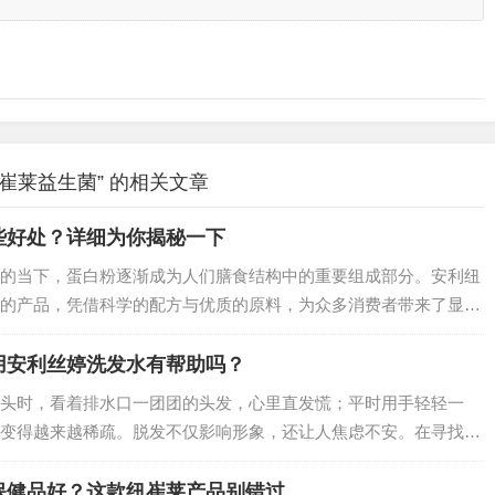
崔莱益生菌” 的相关文章
些好处？详细为你揭秘一下
的当下，蛋白粉逐渐成为人们膳食结构中的重要组成部分。安利纽
的产品，凭借科学的配方与优质的原料，为众多消费者带来了显著
粉能收获哪些惊喜？下面将为你详细揭秘。…
用安利丝婷洗发水有帮助吗？
头时，看着排水口一团团的头发，心里直发慌；平时用手轻轻一
变得越来越稀疏。脱发不仅影响形象，还让人焦虑不安。在寻找防
了安利丝婷洗发水，它真能改善掉发问题吗？今天就来一探究竟。
保健品好？这款纽崔莱产品别错过