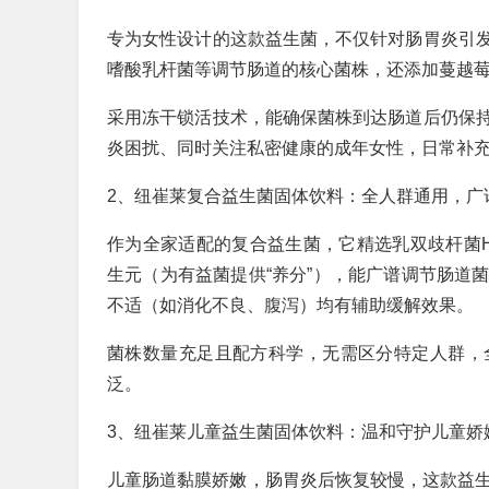
专为女性设计的这款益生菌，不仅针对肠胃炎引
嗜酸乳杆菌等调节肠道的核心菌株，还添加蔓越
采用冻干锁活技术，能确保菌株到达肠道后仍保
炎困扰、同时关注私密健康的成年女性，日常补
2、纽崔莱复合益生菌固体饮料：全人群通用，广
作为全家适配的复合益生菌，它精选乳双歧杆菌HN
生元（为有益菌提供“养分”），能广谱调节肠道
不适（如消化不良、腹泻）均有辅助缓解效果。
菌株数量充足且配方科学，无需区分特定人群，
泛。
3、纽崔莱儿童益生菌固体饮料：温和守护儿童娇
儿童肠道黏膜娇嫩，肠胃炎后恢复较慢，这款益生菌