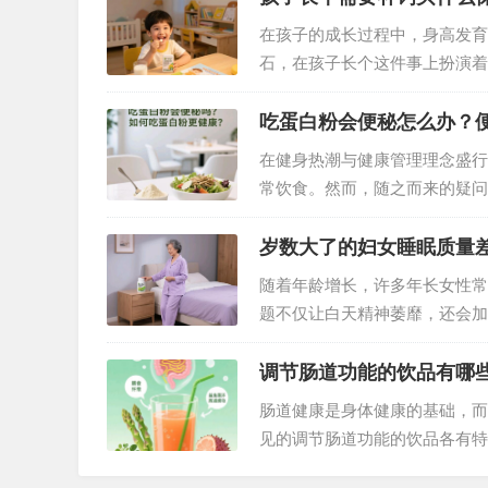
在孩子的成长过程中，身高发育
石，在孩子长个这件事上扮演着
钙的充足供应是骨骼健康生长的
，影响孩子一生的健康。所以，
吃蛋白粉会便秘怎么办？
在健身热潮与健康管理理念盛行
常饮食。然而，随之而来的疑问
蛋白粉与便秘的关联、便秘的成
岁数大了的妇女睡眠质量
随着年龄增长，许多年长女性常
题不仅让白天精神萎靡，还会加
素变化、身体机能衰退密切相关
优质睡眠不再是奢望。…
调节肠道功能的饮品有哪
肠道健康是身体健康的基础，而
见的调节肠道功能的饮品各有特
刺激肠道蠕动，芹菜汁等果蔬汁