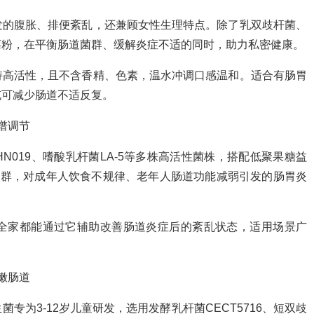
发的腹胀、排便紊乱，还兼顾女性生理特点。除了乳双歧杆菌、
莓粉，在平衡肠道菌群、缓解炎症不适的同时，助力私密健康。
持高活性，且不含香精、色素，温水冲调口感温和。适合有肠胃
充可减少肠道不适反复。
谱调节
019、嗜酸乳杆菌LA-5等多株高活性菌株，搭配低聚果糖益
菌群，对成年人饮食不规律、老年人肠道功能减弱引发的肠胃炎
全家都能通过它辅助改善肠道炎症后的紊乱状态，适用场景广
嫩肠道
专为3-12岁儿童研发，选用发酵乳杆菌CECT5716、短双歧