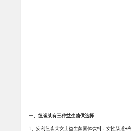
一、纽崔莱有三种益生菌供选择
1、安利纽崔莱女士益生菌固体饮料：女性肠道+