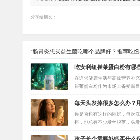
分享给朋友：
“肠胃炎想买益生菌吃哪个品牌好？推荐吃纽
吃安利纽崔莱蛋白粉有哪
在追求健康生活与高效营养补充
崔莱蛋白粉作为市场上备受瞩目
的健康益处。究竟食用这款蛋白
每天头发掉很多怎么办？
你是否也有这样的困扰，每次洗
捋，也总有不少发丝脱落，头发
脱洗发水的道路上，很多人听说
…
孩子长个需要补钙买什么