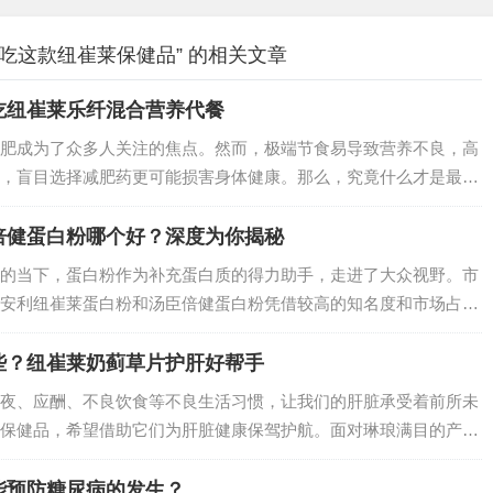
吃这款纽崔莱保健品” 的相关文章
吃纽崔莱乐纤混合营养代餐
肥成为了众多人关注的焦点。然而，极端节食易导致营养不良，高
，盲目选择减肥药更可能损害身体健康。那么，究竟什么才是最健
藏在纽崔莱乐纤混合营养代餐之中，它以科学的营养配方与健康理
、可持续的减重…
倍健蛋白粉哪个好？深度为你揭秘
的当下，蛋白粉作为补充蛋白质的得力助手，走进了大众视野。市
安利纽崔莱蛋白粉和汤臣倍健蛋白粉凭借较高的知名度和市场占有
一款更适合自己呢？今天就从多个维度来剖析这两款蛋白粉，助你
些？纽崔莱奶蓟草片护肝好帮手
夜、应酬、不良饮食等不良生活习惯，让我们的肝脏承受着前所未
保健品，希望借助它们为肝脏健康保驾护航。面对琳琅满目的产
的呢？今天就为大家盘点2025年护肝效果较好的几款保健品。…
能预防糖尿病的发生？