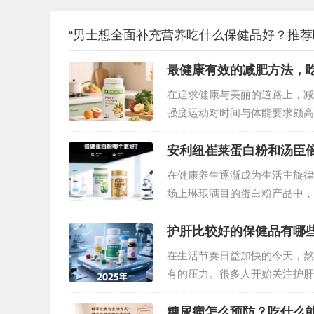
“男士想全面补充营养吃什么保健品好？推荐
最健康有效的减肥方法，
在追求健康与美丽的道路上，减
强度运动对时间与体能要求颇高
康有效的减肥方法？答案或许就
念，为减肥人士开辟了一条轻松
安利纽崔莱蛋白粉和汤臣
在健康养生逐渐成为生活主旋律
场上琳琅满目的蛋白粉产品中，
率，备受消费者关注。但究竟哪
做出明智之选。…
护肝比较好的保健品有哪
在生活节奏日益加快的今天，熬
有的压力。很多人开始关注护肝
品，究竟哪些才是真正值得选择
糖尿病怎么预防？吃什么