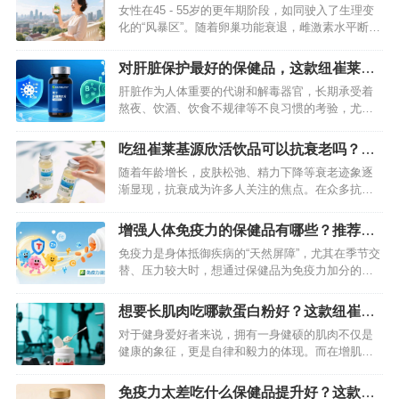
纽崔莱更年期保养片来改善
女性在45 - 55岁的更年期阶段，如同驶入了生理变
化的“风暴区”。随着卵巢功能衰退，雌激素水平断崖
式下降，内分泌系统随之紊乱，潮热、盗汗、烦躁
不安等症状接踵而至，而最令人困扰的，莫过于长
对肝脏保护最好的保健品，这款纽崔莱产
期失眠带来的身心疲惫。当这些问题严重影响生活
品保肝护肝效果好
肝脏作为人体重要的代谢和解毒器官，长期承受着
质量时，别让自己独自承受——纽崔莱更年期保养
熬夜、饮酒、饮食不规律等不良习惯的考验，尤其
片，以科学配方与天然营养…
对男性而言，保肝护肝更是维护健康的重中之重。
在众多保健品中，纽崔莱男士多种维生素矿物质片
吃纽崔莱基源欣活饮品可以抗衰老吗？分
凭借其科学配方和针对性营养支持，成为保肝护肝
享这款产品的“冻龄秘密”
随着年龄增长，皮肤松弛、精力下降等衰老迹象逐
的优质选择，其效果值得信赖。…
渐显现，抗衰成为许多人关注的焦点。在众多抗衰
方法中，营养补充剂是常见选择，而纽崔莱基源欣
活饮品作为一款主打抗衰的产品，其效果是否真的
增强人体免疫力的保健品有哪些？推荐这
能实现“冻龄”？今天就从成分、原理等方面，详细揭
款纽崔莱铁锌咀嚼片
免疫力是身体抵御疾病的“天然屏障”，尤其在季节交
秘它的抗衰奥秘。…
替、压力较大时，想通过保健品为免疫力加分的人
越来越多。市面上增强免疫力的保健品不少，而纽
崔莱铁锌咀嚼片凭借科学配方和实用价值，成为许
想要长肌肉吃哪款蛋白粉好？这款纽崔莱
多人的优选，尤其适合需要补充铁、锌来巩固免疫
蛋白粉别错过
对于健身爱好者来说，拥有一身健硕的肌肉不仅是
力的人群。…
健康的象征，更是自律和毅力的体现。而在增肌的
征程中，蛋白粉作为关键的营养补充剂，发挥着举
足轻重的作用。今天，就给大家推荐一款在健身圈
免疫力太差吃什么保健品提升好？这款纽