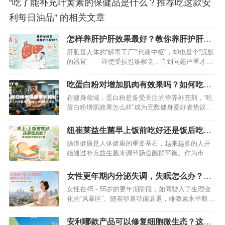
“吃了能补充叶黄素的保健品是什么？推荐吃这款安
利每日油品” 的相关文章
怎样养肝护肝效果最好？教你养肝护肝的
方法
肝脏是人体的“解毒工厂”“代谢中枢”，却也是个“沉默
的器官”——即使受损也难察觉，直到问题严重才会
发出信号。想要远离脂肪肝、肝炎等隐患，关键在
“早养护”。今天分享一套科学易懂的养肝护肝方法，
吃蛋白粉对增加肌肉有效果吗？如何吃才
从饮食、作息、情绪到习惯，全方位守护肝脏健康
能健康稳定的增长肌肉
在健身领域，蛋白粉是备受关注的营养补充剂，“吃
～…
蛋白粉增肌效果怎么样”成为无数健身爱好者热议的
话题。蛋白粉能否真正助力增肌？又该如何科学食
用实现健康稳定的肌肉增长？本文将为你详细解
纽崔莱益生菌早上饭前吃好还是饭后吃？
读。…
教你如何正确吃益生菌
肠道健康是人体健康的重要基石，越来越多的人开
始通过补充益生菌来调节肠道菌群平衡。作为市场
上颇受欢迎的益生菌产品，纽崔莱益生菌的正确服
用方法备受关注。尤其是关于它应该在早上饭前吃
女性更年期内分泌失调，失眠怎么办？用
还是饭后吃的问题，许多人存在疑惑。接下来，我
纽崔莱更年期保养片来改善
女性在45 - 55岁的更年期阶段，如同驶入了生理变
们就深入探讨这个问题，帮助你掌握科学服用益生
化的“风暴区”。随着卵巢功能衰退，雌激素水平断崖
菌的方法，让纽崔莱益生菌更好地发挥功…
式下降，内分泌系统随之紊乱，潮热、盗汗、烦躁
不安等症状接踵而至，而最令人困扰的，莫过于长
安利哪款产品可以修复细胞微生态？这款