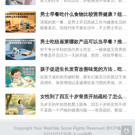
多人的日常，长此以往，肝脏难免不堪重负。数据
为大家详细解析。…
显示，我国肝脏疾病患者数量呈上升趋势，养肝护
肝愈发重要。在众多护肝产品里，纽崔莱奶蓟草片
男士早餐吃什么食物比较营养健康？纽崔
备受关注，它真能守护肝脏健康吗？我们一起深入
莱男士活力组合别错过
清晨的第一餐，是男士开启高效工作与健康生活的
探究。…
能量基石。但现代快节奏生活中，不少男士常以包
子、泡面或空腹应对早餐，导致营养失衡、精力匮
乏。科学搭配的早餐需要兼顾蛋白质、维生素、矿
男士吃纽崔莱哪款产品可以当早餐？推荐
物质等核心营养，而纽崔莱男士活力组合以精准配
纽崔莱男士活力组合
对于争分夺秒的现代男士而言，一顿便捷又营养的
方，为忙碌的男士提供了便捷又专业的营养解决方
早餐是开启活力一天的关键。然而，传统早餐往往
案。…
存在营养不均衡、准备耗时等问题。纽崔莱男士活
力组合凭借科学配方与高效营养供给，成为男士早
孩子促进生长发育改善味觉的方法，吃这
餐的理想解决方案，让健康与便捷兼得。…
款纽崔莱铁锌咀嚼片不错
在孩子成长的关键时期，家长们最关注的莫过于身
高增长、体质增强以及健康饮食习惯的养成。许多
家长常常面临孩子挑食厌食、生长迟缓的困扰，而
这些问题往往与微量元素缺乏密切相关。科学研究
女性到了四五十岁骨质开始疏松了怎么
表明，铁和锌作为人体必需的微量元素，在儿童生
办？吃这款产品可以改善
当岁月的年轮悄然爬上眼角，四五十岁的女性不得
长发育与味觉调节中发挥着不可替代的作用。纽崔
不直面一个严峻的健康问题——骨质疏松。数据显
莱铁锌咀嚼片凭借专业的营养配方，成为…
示，我国50岁以上女性骨质疏松患病率高达
32.1%，65岁以上女性更是超过半数受此困扰。腰
酸背痛、身高变矮、轻微碰撞就骨折……这些症状
Copyright Your WebSite.Some Rights Reserved.
浙ICP备
不仅严重影响生活质量，更像一颗“健康炸弹”，随时
2021033376号-3
xml地图