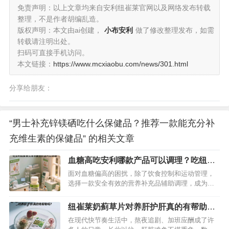
免责声明：以上文章均来自安利纽崔莱官网以及网络发布转载
整理，不是作者胡编乱造。
版权声明：本文由ai创建，
小布安利
做了修改整理发布，如需
转载请注明出处。
扫码可直接手机访问。
本文链接：
https://www.mcxiaobu.com/news/301.html
分享给朋友：
“男士补充锌镁硒吃什么保健品？推荐一款能充分补
充维生素的保健品” 的相关文章
血糖高吃安利哪款产品可以调理？吃纽崔
莱汉本萃蘅怡饮品非常有效
面对血糖偏高的困扰，除了饮食控制和运动管理，
选择一款安全有效的营养补充品辅助调理，成为许
多人关注的重点。在众多健康产品中，安利纽崔莱
汉本萃衡怡饮品凭借“药食同源”理念与现代营养科技
纽崔莱奶蓟草片对养肝护肝真的有帮助
的结合，成为调理血糖的优质之选。它如何从根源
吗？详细为你揭秘
在现代快节奏生活中，熬夜追剧、加班应酬成了许
改善血糖代谢？又有哪些值得信赖的优势？今天就