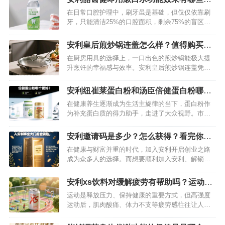
详细为你揭秘一下
在日常口腔护理中，刷牙虽是基础，但仅仅依靠刷
牙，只能清洁25%的口腔面积，剩余75%的盲区就
需要漱口水来“救援”了。安利丽齿健即用漱口水作为
口腔护理界的明星产品，凭借其卓越的功效，为我
安利皇后煎炒锅连盖怎么样？值得购买
们的口腔健康保驾护航。…
吗？深度评测介绍
在厨房用具的选择上，一口出色的煎炒锅能极大提
升烹饪的幸福感与效率。安利皇后煎炒锅连盖凭借
独特设计与多样功能，吸引了众多消费者的目光。
但它究竟表现如何，是否值得入手？下面就结合实
安利纽崔莱蛋白粉和汤臣倍健蛋白粉哪个
际使用体验，从多个维度为你揭晓。…
好？深度为你揭秘
在健康养生逐渐成为生活主旋律的当下，蛋白粉作
为补充蛋白质的得力助手，走进了大众视野。市场
上琳琅满目的蛋白粉产品中，安利纽崔莱蛋白粉和
汤臣倍健蛋白粉凭借较高的知名度和市场占有率，
安利邀请码是多少？怎么获得？看完你就
备受消费者关注。但究竟哪一款更适合自己呢？今
知道了
在健康与财富并重的时代，加入安利开启创业之路
天就从多个维度来剖析这两款蛋白粉，助你做出明
成为众多人的选择。而想要顺利加入安利、解锁丰
智之选。…
富权益与专业指导，一个关键的“入场券”必不可少
——安利邀请码69931366。这组数字不仅是注册的
安利xs饮料对缓解疲劳有帮助吗？运动过
重要凭证，更是你链接优质资源、实现事业突破的
后喝一罐轻松消除疲劳
运动是释放压力、保持健康的重要方式，但高强度
起点。…
运动后，肌肉酸痛、体力不支等疲劳感往往让人困
扰。这时候，一罐功能性饮料能否快速缓解疲劳成
为很多人的关注点。安利 XS 饮料凭借科学配方与