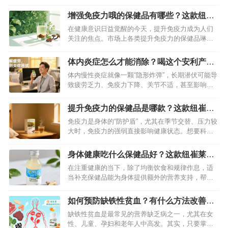
界卫生组织数据显示，全球约有5.37亿成年人患有
糖尿病，而通过科学合理的饮食和生活方式干预，
增强免疫力哦的保健品有哪些？这款纽崔
大部分2型糖尿病是可以预防的。本文将从饮食选择
莱产品效果不错
在健康意识日益觉醒的今天，提升免疫力成为人们
和生活方式调整两方面，为您详细介绍糖尿病的预
关注的焦点。市场上各类提升免疫力的保健品琳琅
防方法。…
满目，让人挑花了眼。其中，纽崔莱汉本萃破壁灵
芝孢子粉凭借卓越的品质与显著的功效，在众多产
体内炎症怎么才能消除？喝这个安利产品
品中脱颖而出，成为健康养生人士的热门选择。…
可以改善
体内慢性炎症就像一颗“隐形炸弹”，长期潜伏可能导
致疲劳乏力、免疫力下降、关节不适，甚至影响代
谢健康。想要消除炎症，除了调整饮食（少吃高油
高糖、多吃抗炎食物）、规律作息（避免熬夜）、
提升免疫力的保健品是哪款？这款纽崔莱
适度运动（促进循环代谢），搭配科学的营养补
产品不错
免疫力是身体的“防护盾”，尤其在季节交替、压力较
充，能让调理效果更高效。而安利纽崔莱基源欣活
大时，免疫力的强弱直接影响健康状态。想要科学
饮品，正是一款针对体内炎症设计的优…
提升免疫力，选对保健品很关键。在众多产品中，
纽崔莱汉本萃破壁灵芝孢子粉凭借过硬的品质和明
身体健康吃什么保健品好？这款纽崔莱产
确的功效，成为不少人的安心之选。…
品不要错过
在注重健康的当下，除了均衡饮食和规律作息，适
当补充保健品能为身体提供额外的营养支持，帮助
维持良好状态。但面对琳琅满目的保健品，该如何
选择呢？其实，适合自己的才是最好的，而纽崔莱
如何预防缺铁性贫血？有什么方法改善？
基源欣活饮品，就是一款针对身体机能养护的优质
吃这款纽崔莱产品解决
缺铁性贫血是最常见的营养缺乏病之一，尤其在女
选择，尤其适合关注抗衰和活力提升的人群。…
性、儿童、孕妇和老年人中高发。其实，只要掌握