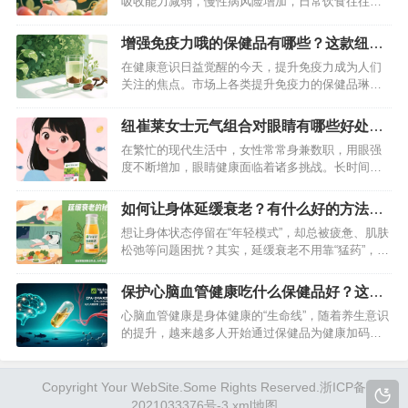
吸收能力减弱，慢性病风险增加，日常饮食往往难
仅影响生活质量，长期发展还可能对身体健…
以满足特殊的营养需求。科学补充关键营养素，成
为守护银发健康的重要防线。纽崔莱黄金营养组
增强免疫力哦的保健品有哪些？这款纽崔
合，以精准配方覆盖中老年人核心营养需求，为晚
莱产品效果不错
在健康意识日益觉醒的今天，提升免疫力成为人们
年生活注入活力。…
关注的焦点。市场上各类提升免疫力的保健品琳琅
满目，让人挑花了眼。其中，纽崔莱汉本萃破壁灵
芝孢子粉凭借卓越的品质与显著的功效，在众多产
纽崔莱女士元气组合对眼睛有哪些好处？
品中脱颖而出，成为健康养生人士的热门选择。…
详细为你揭秘一下
在繁忙的现代生活中，女性常常身兼数职，用眼强
度不断增加，眼睛健康面临着诸多挑战。长时间盯
着电子屏幕，熬夜加班，生活压力等因素，都可能
让眼睛疲惫不堪，甚至引发各种眼部问题。幸好，
如何让身体延缓衰老？有什么好的方法
纽崔莱女士元气组合中蕴含多种对眼睛有益的维生
吗？
想让身体状态停留在“年轻模式”，却总被疲惫、肌肤
素，为女性的眼部健康撑起了一把保护伞。…
松弛等问题困扰？其实，延缓衰老不用靠“猛药”，选
对方法就能悄悄留住活力。今天就分享几个实用技
巧，尤其推荐试试纽崔莱基源欣活饮品，帮你从内
保护心脑血管健康吃什么保健品好？这款
而外对抗岁月痕迹。…
纽崔莱鱼油软胶囊别错过
心脑血管健康是身体健康的“生命线”，随着养生意识
的提升，越来越多人开始通过保健品为健康加码。
在众多选择中，纽崔莱精粹鱼油软胶囊凭借其针对
性功效与可靠品质，成为保护心脑血管的热门之
选，为何它能脱颖而出？我们一起来深入了解。…
Copyright Your WebSite.Some Rights Reserved.
浙ICP备
2021033376号-3
xml地图