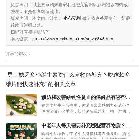
免责声明：以上文章均来自安利纽崔莱官网以及网络发布转载
整理，不是作者胡编乱造。
版权声明：本文由ai创建，
小布安利
做了修改整理发布，如需
转载请注明出处。
扫码可直接手机访问。
本文链接：
https://www.mcxiaobu.com/news/343.html
分享给朋友：
“男士缺乏多种维生素吃什么食物能补充？吃这款多
维片能快速补充” 的相关文章
预防和改善缺铁性贫血的保健品有哪些？
这款安利产品非常不错
在繁忙的生活节奏中，你是否常常感到力不从心？
明明没做什么重活，却总是头晕乏力，稍一运动就
气喘吁吁，面色也变得苍白无光。如果是这样，那
你可能已经被缺铁性贫血盯上了。据权威数据显
中老年人每天需要补充哪些营养物质？这
示，我国有相当比例的人群受到缺铁性贫血的困
款保健品包含人体所需营养
随着年龄增长，中老年人身体机能逐渐衰退，消化
扰，尤其是儿童、孕妇和女性群体 ，缺铁性贫血不