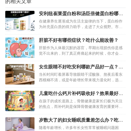
的相关文章
安利纽崔莱蛋白粉和汤臣倍健蛋白粉哪个
好？深度为你揭秘
在健康养生逐渐成为生活主旋律的当下，蛋白粉作
为补充蛋白质的得力助手，走进了大众视野。市场
上琳琅满目的蛋白粉产品中，安利纽崔莱蛋白粉和
汤臣倍健蛋白粉凭借较高的知名度和市场占有率，
肝脏不好有哪些症状？吃什么能改善？
备受消费者关注。但究竟哪一款更适合自己呢？今
肝脏作为人体最沉默的器官，早期出现损伤你是感
天就从多个维度来剖析这两款蛋白粉，助你做出明
觉不出来的，到了真正疼痛起来的时候，你才会发
智之选。…
现，不过那时候已经太迟了。当然，肝脏不好早期
会有预警的，我们一旦发现预警了，就要严格注意
女生眼睛不好吃安利哪款产品好一点？推
了。下面给大家分享下肝脏不好的症状和吃什么能
荐纽崔莱女士元气组合
当长时间盯着屏幕导致眼睛干涩酸胀、熬夜后看东
改善。…
西模糊不清，或是年龄增长带来视力退化时，选择
针对性的营养补充至关重要。纽崔莱女士元气组合
以科学配方守护眼部健康，尤其适合女性人群——
儿童吃什么钙片补钙吸收好？效果最好的
它像为眼睛配备了“营养护盾”，从多维度缓解眼疲
补钙保健品推荐
在孩子的成长道路上，骨骼健康是家长们极为关注
劳、延缓眼部衰老，让双眸重焕清澈明亮。…
的焦点，而补钙则是保障骨骼健康发育的重要环
节。面对市场上琳琅满目的钙片产品，许多家长陷
入困惑：儿童吃什么钙片补钙吸收好？哪款补钙保
岁数大了的妇女睡眠质量差怎么办？吃这
健品效果最佳？经过多方研究与众多家长的实践反
款纽崔莱产品可改善
随着年龄增长，许多年长女性常常被睡眠问题困
馈，纽崔莱钙镁维生素D咀嚼片成为备受推崇的优质