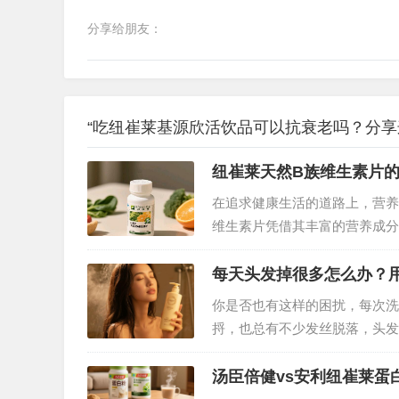
分享给朋友：
“吃纽崔莱基源欣活饮品可以抗衰老吗？分享这
纽崔莱天然B族维生素片
在追求健康生活的道路上，营养
维生素片凭借其丰富的营养成分
护航？接下来就为你全方位解读
每天头发掉很多怎么办？
你是否也有这样的困扰，每次洗
捋，也总有不少发丝脱落，头发
脱洗发水的道路上，很多人听说
…
汤臣倍健vs安利纽崔莱蛋