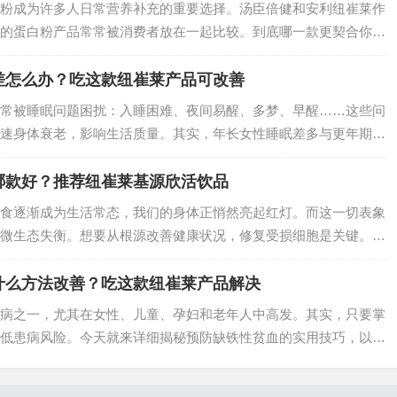
粉成为许多人日常营养补充的重要选择。汤臣倍健和安利纽崔莱作
的蛋白粉产品常常被消费者放在一起比较。到底哪一款更契合你的
成、营养成分、价格定位、口感体验、适用人群和品牌背景六个维
差怎么办？吃这款纽崔莱产品可改善
常被睡眠问题困扰：入睡困难、夜间易醒、多梦、早醒……这些问
速身体衰老，影响生活质量。其实，年长女性睡眠差多与更年期激
，而纽崔莱更年期保养片凭借科学配方，能从根源上改善睡眠，让
哪款好？推荐纽崔莱基源欣活饮品
食逐渐成为生活常态，我们的身体正悄然亮起红灯。而这一切表象
微生态失衡。想要从根源改善健康状况，修复受损细胞是关键。在
崔莱基源欣活饮品凭借前沿科技与卓越功效脱颖而出，成为众多健
什么方法改善？吃这款纽崔莱产品解决
病之一，尤其在女性、儿童、孕妇和老年人中高发。其实，只要掌
低患病风险。今天就来详细揭秘预防缺铁性贫血的实用技巧，以及
助作用。…