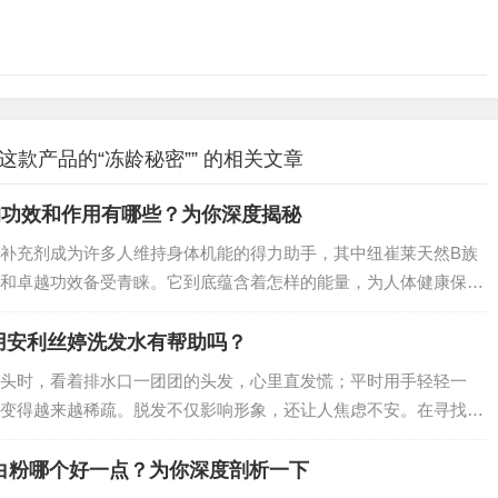
款产品的“冻龄秘密”” 的相关文章
的功效和作用有哪些？为你深度揭秘
补充剂成为许多人维持身体机能的得力助手，其中纽崔莱天然B族
和卓越功效备受青睐。它到底蕴含着怎样的能量，为人体健康保驾
。…
用安利丝婷洗发水有帮助吗？
头时，看着排水口一团团的头发，心里直发慌；平时用手轻轻一
变得越来越稀疏。脱发不仅影响形象，还让人焦虑不安。在寻找防
了安利丝婷洗发水，它真能改善掉发问题吗？今天就来一探究竟。
白粉哪个好一点？为你深度剖析一下