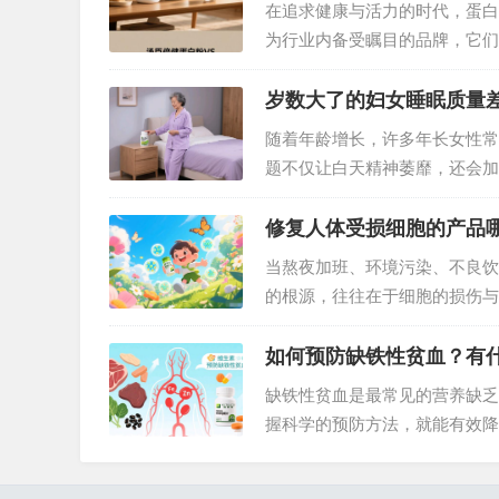
在追求健康与活力的时代，蛋白
为行业内备受瞩目的品牌，它们
需求？接下来，我们将从原料组
度展开深度剖析。…
岁数大了的妇女睡眠质量
随着年龄增长，许多年长女性常
题不仅让白天精神萎靡，还会加
素变化、身体机能衰退密切相关
优质睡眠不再是奢望。…
修复人体受损细胞的产品
当熬夜加班、环境污染、不良饮
的根源，往往在于细胞的损伤与
琳琅满目的健康产品中，安利纽
康追求者的信赖之选。…
如何预防缺铁性贫血？有
缺铁性贫血是最常见的营养缺乏
握科学的预防方法，就能有效降
纽崔莱铁锌咀嚼片在预防中的辅