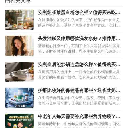
的相关文章
安利纽崔莱蛋白粉怎么样？值得买来吃
吗？
在健康养生备受关注的当下，蛋白粉作为一种常见
的营养补充剂，受到了众多消费者的青睐。安利纽
崔莱蛋白粉凭借其品牌知名度和宣传推广，在市场
上占据了一席之地。但它究竟表现如何？食用后的
头发油腻又痒用哪款洗发水好？推荐用安
效果又是否如宣传所说那般出色呢？接下来，我们
利丝婷洗发水有效解决
清晨精心打扮出门，可到了中午头发就变得油腻扁
将从原料、营养成分、功效、适用人群、食用体验
塌，还时不时瘙痒难耐，忍不住抓挠又担心破坏发
等多个维度，为你深度剖析安利纽崔莱蛋…
型，甚至肩头落满头屑，形象大打折扣。如果你正
被头发油腻、瘙痒问题困扰，别再盲目尝试各类洗
安利皇后煎炒锅连盖怎么样？值得购买
发水，安利丝婷洗发水或许能成为你的救星，从根
吗？深度评测介绍
在厨房用具的选择上，一口出色的煎炒锅能极大提
源解决头皮难题。…
升烹饪的幸福感与效率。安利皇后煎炒锅连盖凭借
独特设计与多样功能，吸引了众多消费者的目光。
但它究竟表现如何，是否值得入手？下面就结合实
护肝比较好的保健品有哪些？纽崔莱奶蓟
际使用体验，从多个维度为你揭晓。…
草片护肝好帮手
在生活节奏日益加快的今天，熬夜、应酬、不良饮
食等不良生活习惯，让我们的肝脏承受着前所未有
的压力。很多人开始关注护肝保健品，希望借助它
们为肝脏健康保驾护航。面对琳琅满目的产品，究
中老年人每天需要补充哪些营养物质？这
竟哪些才是真正值得选择的呢？今天就为大家盘点
款保健品包含人体所需营养
随着年龄增长，中老年人身体机能逐渐衰退，消化
2025年护肝效果较好的几款保健品。…