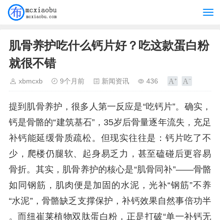
肌骨养护吃什么钙片好？吃这款蛋白粉
就很不错
xbmcxb
9个月前
新闻资讯
436
提到肌骨养护，很多人第一反应是“吃钙片”。确实，
钙是骨骼的“建筑基石”，35岁后骨量逐年流失，充足
补钙能延缓骨质疏松。但现实往往是：钙片吃了不
少，爬楼仍腿软、起身易乏力，甚至磕碰后更容易
骨折。其实，肌骨养护的核心是“肌骨同补”——骨骼
如同钢筋，肌肉便是加固的水泥，光补“钢筋”不养
“水泥”，骨骼缺乏支撑保护，补钙效果自然事倍功半
。而纽崔莱植物双肽蛋白粉，正是打破“单一补钙无