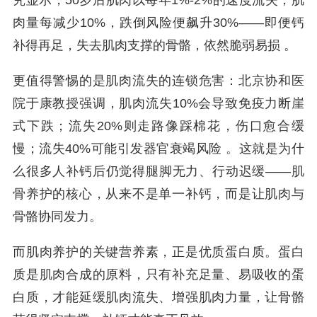
究显示，50岁后肌肉以每年1%-2%的速度流失，肌
肉量每减少10%，跌倒风险便飙升30%——即便钙
补得再足，失去肌肉支撑的骨骼，依然脆弱易损 。
更值得警惕的是肌肉流失的连锁危害：北京协和医
院于康教授强调，肌肉流失10%会导致免疫力断崖
式下跌；流失20%则走路像踩棉花，伤口愈合缓
慢；流失40%可能引发器官衰竭风险 。这就是为什
么很多人补钙后仍觉得腿脚无力、行动迟缓——肌
骨养护的核心，从来不是单一补钙，而是让肌肉与
骨骼协同发力。
而肌肉养护的关键营养素，正是优质蛋白质。蛋白
质是肌肉合成的原料，只有补充足量、易吸收的蛋
白质，才能延缓肌肉流失、增强肌肉力量，让骨骼