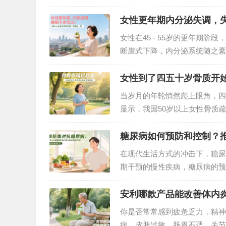
跟上饮食，这样才能让你吃出健
女性更年期内分泌失调，
女性在45 - 55岁的更年期
断崖式下降，内分泌系统随之紊
过于长期失眠带来的身心疲惫。
年期保养片，以科学配方与天然
女性到了四五十岁骨质开
当岁月的年轮悄然爬上眼角，四
显示，我国50岁以上女性骨质疏
背痛、身高变矮、轻微碰撞就骨
时威胁着女性的晚年幸福。不过
糖尿病如何预防和控制？
在现代生活方式的冲击下，糖尿
期干预的慢性疾病，糖尿病的预
崔莱基源欣活饮品凭借其独特的
重要一环。…
安利哪款产品能改善体内
你是否常常感到疲惫乏力，精神
病，皮肤过敏、肠胃不适、关节