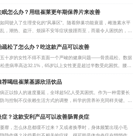
康。…
失眠怎么办？用纽崔莱更年期保养片来改善
阶段，如同驶入了生理变化的“风暴区”。随着卵巢功能衰退，雌激素水平
乱，潮热、盗汗、烦躁不安等症状接踵而至，而最令人困扰的，莫
当这些问题严重影响生活质量时，别让自己独自承受——纽崔莱更
营养…
始疏松了怎么办？吃这款产品可以改善
五十岁的女性不得不直面一个严峻的健康问题——骨质疏松。数据
松患病率高达32.1%，65岁以上女性更是超过半数受此困扰。腰酸
折……这些症状不仅严重影响生活质量，更像一颗“健康炸弹”，随
别担…
推荐喝纽崔莱基源欣活饮品
病正以惊人的速度蔓延，全球超5亿人受其困扰。作为一种需要长
防与控制不仅依赖生活方式的调整，科学的营养补充同样关键。纽
配方设计，为糖尿病管理提供了新的解决方案，成为健康防线中的
炎症？这款安利产品可以改善肠胃炎症
萎靡，怎么休息都缓不过来？又或者换季时，身体频繁出现小毛
隐隐作痛？这些看似不相关的症状，很可能是体内炎症在悄悄作