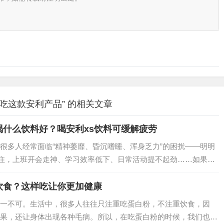
吃这款安利产品” 的相关文章
什么饮料好？喝安利xs饮料可缓解疲劳
很多人经常面临“精神萎靡、昏沉嗜睡、浑身乏力”的困扰——明明
黏住，上班开会走神、学习效率低下、日常活动提不起劲……如果你
 XS 饮料能成为你的“活力救星”，用科学配方帮身体击退疲劳，
饮食？这样吃让你更加健康
一不可。生活中，很多人往往只注重吃蛋白粉，不注重饮食，因
果，还让身体出现各种毛病。所以，在吃蛋白粉的时候，我们也要