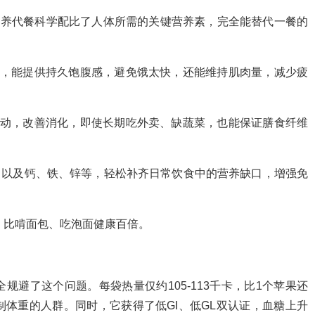
营养代餐科学配比了人体所需的关键营养素，完全能替代一餐的
白，能提供持久饱腹感，避免饿太快，还能维持肌肉量，减少疲
蠕动，改善消化，即使长期吃外卖、缺蔬菜，也能保证膳食纤维
，以及钙、铁、锌等，轻松补齐日常饮食中的营养缺口，增强免
，比啃面包、吃泡面健康百倍。
避了这个问题。每袋热量仅约105-113千卡，比1个苹果还
体重的人群。同时，它获得了低GI、低GL双认证，血糖上升