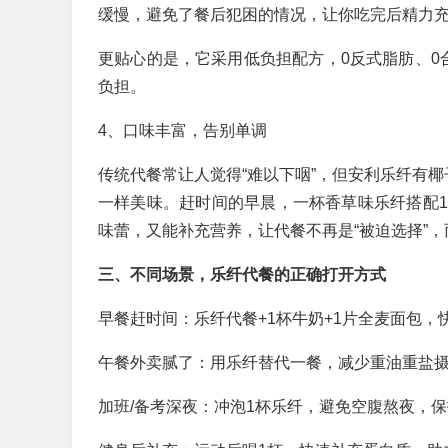
缓慢，避免了餐后犯困的情况，让你吃完后精力
更贴心的是，它采用低负担配方，0反式脂肪、0
负担。
4、口味丰富，告别单调
传统代餐常让人觉得“难以下咽”，但安利乐纤有
一样美味。赶时间的早晨，一杯香草味乐纤搭配
味蕾，又能补充营养，让代餐不再是“被迫选择”
三、不同场景，乐纤代餐的正确打开方式
早餐赶时间：乐纤代餐+1杯牛奶+1片全麦面包，
午餐外卖腻了：用乐纤替代一餐，减少重油重盐摄
加班/备考深夜：冲泡1杯乐纤，避免空腹熬夜，