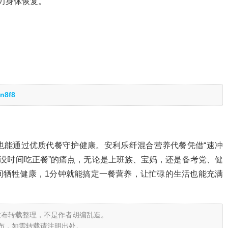
力身体恢复。
n8f8
也能通过优质代餐守护健康。安利乐纤混合营养代餐凭借“速冲
“没时间吃正餐”的痛点，无论是上班族、宝妈，还是备考党、健
间牺牲健康，1分钟就能搞定一餐营养，让忙碌的生活也能充满
发布转载整理，不是作者胡编乱造。
布，如需转载请注明出处。