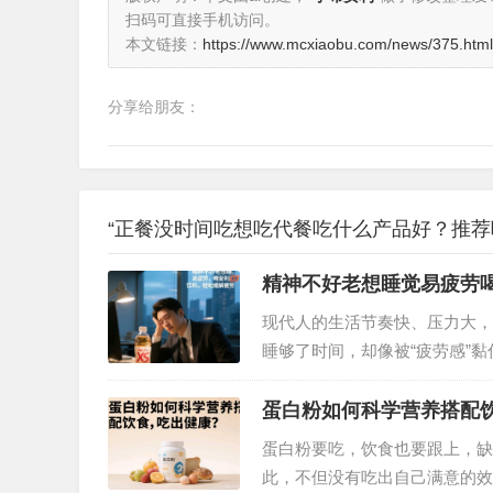
扫码可直接手机访问。
本文链接：
https://www.mcxiaobu.com/news/375.html
分享给朋友：
“正餐没时间吃想吃代餐吃什么产品好？推荐
精神不好老想睡觉易疲劳喝
现代人的生活节奏快、压力大，
睡够了时间，却像被“疲劳感”
也被这些问题困扰，或许一罐安利
重新找回清醒状态。…
蛋白粉如何科学营养搭配
蛋白粉要吃，饮食也要跟上，缺
此，不但没有吃出自己满意的效