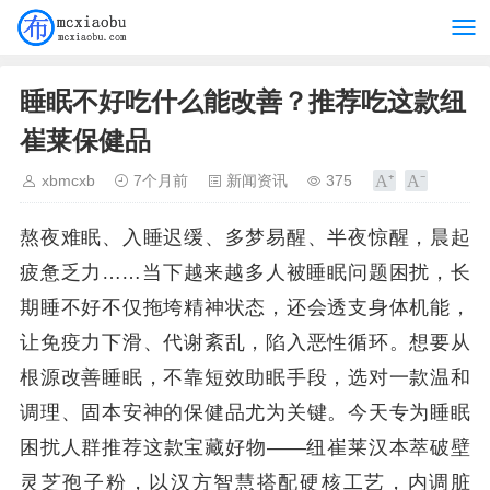
睡眠不好吃什么能改善？推荐吃这款纽
崔莱保健品
xbmcxb
7个月前
新闻资讯
375
熬夜难眠、入睡迟缓、多梦易醒、半夜惊醒，晨起
疲惫乏力……当下越来越多人被睡眠问题困扰，长
期睡不好不仅拖垮精神状态，还会透支身体机能，
让免疫力下滑、代谢紊乱，陷入恶性循环。想要从
根源改善睡眠，不靠短效助眠手段，选对一款温和
调理、固本安神的保健品尤为关键。今天专为睡眠
困扰人群推荐这款宝藏好物——纽崔莱汉本萃破壁
灵芝孢子粉，以汉方智慧搭配硬核工艺，内调脏