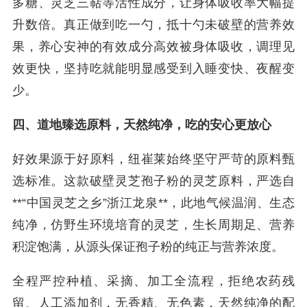
多糖、灵芝三萜等活性成分，让身体吸收率大幅提
升数倍。真正做到吃一勺，抵十勺未破壁的营养效
果，养心安神的有效成分高效被身体吸收，调理见
效更快，坚持吃就能明显感受到入睡变快、夜醒变
少。
四、道地臻选原料，天然纯净，吃的安心更放心
好效果源于好原料，纽崔莱始终坚守严苛的原料甄
选标准。这款破壁灵芝孢子粉的灵芝原料，严选自
**“中国灵芝之乡”浙江龙泉**，此地气候温润、生态
纯净，仿野生环境培育的灵芝，生长周期足、营养
积淀饱满，从源头保证孢子粉的纯正与营养浓度。
全程严控种植、采摘、加工全流程，拒绝农药残
留、人工添加剂，无香精、无色素，天然纯净的配