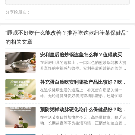
分享给朋友：
“睡眠不好吃什么能改善？推荐吃这款纽崔莱保健品”
的相关文章
安利皇后煎炒锅连盖怎么样？值得购买
吗？深度评测介绍
在厨房用具的选择上，一口出色的煎炒锅能极大提
升烹饪的幸福感与效率。安利皇后煎炒锅连盖凭借
独特设计与多样功能，吸引了众多消费者的目光。
但它究竟表现如何，是否值得入手？下面就结合实
补充蛋白质吃安利哪款产品比较好？吃这
际使用体验，从多个维度为你揭晓。…
款纽崔莱蛋白粉最好
在追求健康生活的道路上，补充蛋白质是关键一
环。无论是健身爱好者渴望增肌塑形，还是忙碌的
上班族需要提升精力，亦或是免疫力较弱的人群希
望增强抵抗力，优质蛋白质的摄入都必不可少。今
预防粥样动脉硬化吃什么保健品好？吃这
天，就给大家安利一款口碑与品质俱佳的蛋白质补
款纽崔莱汉本萃葆芯饮品最好
在生活节奏日益加快的今天，高热量饮食、缺乏运
充神器——安利纽崔莱多种植物蛋白粉。…
动、长期熬夜等不良生活习惯，正悄然加速血管的
“老化”进程。动脉粥样硬化作为威胁人类健康的“隐
形杀手”，其发病隐匿却危害巨大。当血管壁逐渐堆