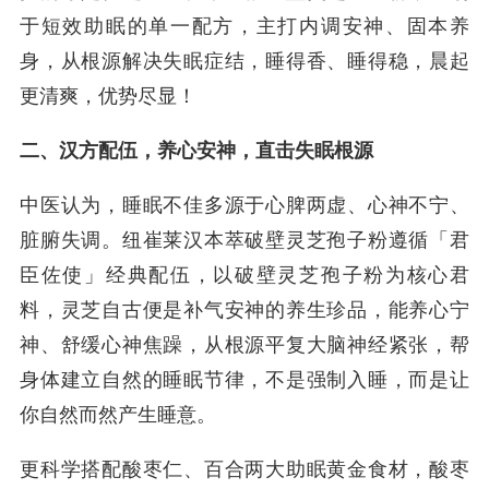
于短效助眠的单一配方，主打内调安神、固本养
身，从根源解决失眠症结，睡得香、睡得稳，晨起
更清爽，优势尽显！
二、汉方配伍，养心安神，直击失眠根源
中医认为，睡眠不佳多源于心脾两虚、心神不宁、
脏腑失调。纽崔莱汉本萃破壁灵芝孢子粉遵循「君
臣佐使」经典配伍，以破壁灵芝孢子粉为核心君
料，灵芝自古便是补气安神的养生珍品，能养心宁
神、舒缓心神焦躁，从根源平复大脑神经紧张，帮
身体建立自然的睡眠节律，不是强制入睡，而是让
你自然而然产生睡意。
更科学搭配酸枣仁、百合两大助眠黄金食材，酸枣