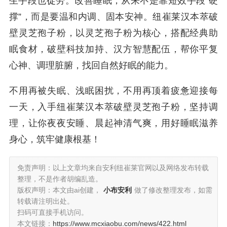
生手段也徒劳。改善睡眠，从来不是靠短效手段“硬
撑”，而是要温和内调、固本安神。纽崔莱汉本萃破
壁灵芝孢子粉，以灵芝孢子粉为核心，搭配经典助
眠食材，破壁科技加持、汉方智慧配伍，帮你平复
心神、调理脏腑，找回自然好眠的能力。
不用再被失眠、浅眠困扰，不用再顶着疲惫迎接每
一天，入手纽崔莱汉本萃破壁灵芝孢子粉，坚持调
理，让你夜夜安睡、晨起神清气爽，用好睡眠滋养
身心，筑牢健康根基！
免责声明：以上文章均来自安利纽崔莱官网以及网络发布转载
整理，不是作者胡编乱造。
版权声明：本文由ai创建，
小布安利
做了修改整理发布，如需
转载请注明出处。
扫码可直接手机访问。
本文链接：
https://www.mcxiaobu.com/news/422.html