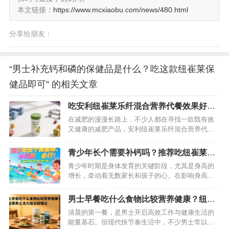
本文链接：
https://www.mcxiaobu.com/news/480.html
分享给朋友：
“男士补充钙和磷的保健品是什么？吃这款纽崔莱保
健品即可” 的相关文章
吃安利纽崔莱乐纤混合营养代餐效果好
吗？详细揭秘答案
在减肥的漫漫长路上，不少人都在寻找一款既有效
又健康的减肥产品，安利纽崔莱乐纤混合营养代餐
便是其中备受瞩目的一款。它究竟能否如宣传所
说，帮助人们实现减肥目标？今天，就来为大家深
青少年长个需要补钙吗？推荐吃纽崔莱钙
入剖析。…
镁维生素D咀嚼片效果好
青少年时期是身体发育的关键阶段，尤其是身高的
增长，牵动着无数家长和孩子的心。在影响身高的
众多因素中，营养补充至关重要，而补钙则是其中
不容忽视的一环。那么，青少年长个到底需不需要
男士早餐吃什么食物比较营养健康？纽崔
补钙？又该如何选择合适的补钙产品？纽崔莱钙镁
莱男士活力组合别错过
清晨的第一餐，是男士开启高效工作与健康生活的
维生素D咀嚼片凭借出色的效果，成为众多家庭的信
能量基石。但现代快节奏生活中，不少男士常以包
赖之选。…