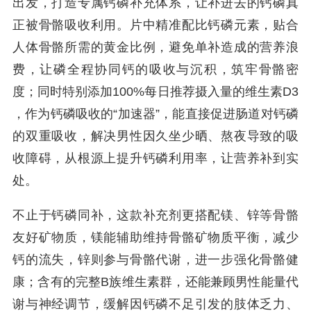
出发，打造专属钙磷补充体系，让补进去的钙磷真
正被骨骼吸收利用。片中精准配比钙磷元素，贴合
人体骨骼所需的黄金比例，避免单补造成的营养浪
费，让磷全程协同钙的吸收与沉积，筑牢骨骼密
度；同时特别添加100%每日推荐摄入量的维生素D3
，作为钙磷吸收的“加速器”，能直接促进肠道对钙磷
的双重吸收，解决男性因久坐少晒、熬夜导致的吸
收障碍，从根源上提升钙磷利用率，让营养补到实
处。
不止于钙磷同补，这款补充剂更搭配镁、锌等骨骼
友好矿物质，镁能辅助维持骨骼矿物质平衡，减少
钙的流失，锌则参与骨骼代谢，进一步强化骨骼健
康；含有的完整B族维生素群，还能兼顾男性能量代
谢与神经调节，缓解因钙磷不足引发的肢体乏力、