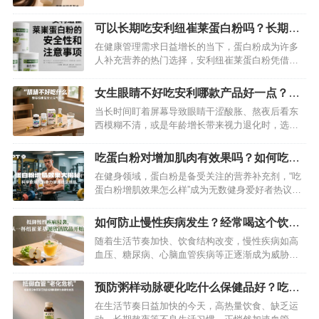
人尴尬又烦躁。如果你正被头发油腻、头屑多的问
题困扰，别焦虑！安利丝婷洗发水就是你的理想解
可以长期吃安利纽崔莱蛋白粉吗？长期喝
决方案，它凭借科学配方与卓越功效，能轻松帮你
这个有没有危害？
在健康管理需求日益增长的当下，蛋白粉成为许多
摆脱这些烦恼。…
人补充营养的热门选择，安利纽崔莱蛋白粉凭借品
牌知名度与市场占有率，频繁出现在消费者的购物
清单中。然而，“这款蛋白粉能否长期食用？”“长期
女生眼睛不好吃安利哪款产品好一点？推
饮用是否存在健康隐患？”等疑问也随之而来。为解
荐纽崔莱女士元气组合
当长时间盯着屏幕导致眼睛干涩酸胀、熬夜后看东
答这些困惑，我们需要从科学依据、适用人群、潜
西模糊不清，或是年龄增长带来视力退化时，选择
在风险等多个维度展开分析。…
针对性的营养补充至关重要。纽崔莱女士元气组合
以科学配方守护眼部健康，尤其适合女性人群——
吃蛋白粉对增加肌肉有效果吗？如何吃才
它像为眼睛配备了“营养护盾”，从多维度缓解眼疲
能健康稳定的增长肌肉
在健身领域，蛋白粉是备受关注的营养补充剂，“吃
劳、延缓眼部衰老，让双眸重焕清澈明亮。…
蛋白粉增肌效果怎么样”成为无数健身爱好者热议的
话题。蛋白粉能否真正助力增肌？又该如何科学食
用实现健康稳定的肌肉增长？本文将为你详细解
如何防止慢性疾病发生？经常喝这个饮料
读。…
就可以了
随着生活节奏加快、饮食结构改变，慢性疾病如高
血压、糖尿病、心脑血管疾病等正逐渐成为威胁人
类健康的“头号杀手”。这些疾病病程长、危害大，一
旦患病往往难以根治。与其在病痛中挣扎，不如主
预防粥样动脉硬化吃什么保健品好？吃这
动出击，将预防做到位。除了养成健康生活方式，
款纽崔莱汉本萃葆芯饮品最好
在生活节奏日益加快的今天，高热量饮食、缺乏运
科学的营养补充也是关键——纽崔莱基源欣活饮