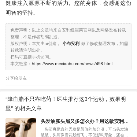
健康注入源源不断的活力。您的身体，会感谢这份
明智的坚持。
免责声明：以上文章均来自安利纽崔莱官网以及网络发布转载
整理，不是作者胡编乱造。
版权声明：本文由ai创建，
小布安利
做了修改整理发布，如需
转载请注明出处。
扫码可直接手机访问。
本文链接：
https://www.mcxiaobu.com/news/498.html
分享给朋友：
“降血脂不只靠吃药！医生推荐这3个运动，效果明
显” 的相关文章
头发油腻头屑又多怎么办？用这款安利丝
婷洗发水就能解决
一头清爽飘逸的秀发是颜值的加分项，可当头发油
腻腻，头屑像雪花般纷飞，不仅影响形象，还会让