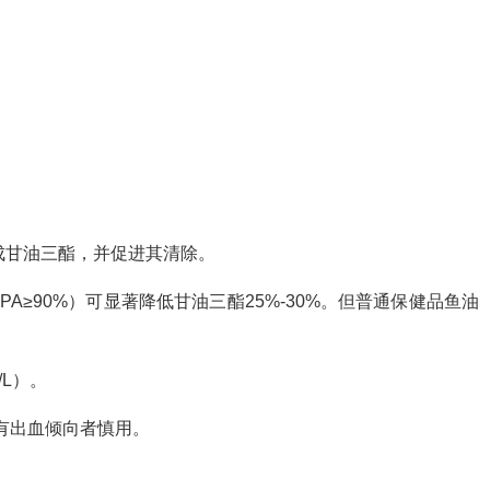
成甘油三酯，并促进其清除。
A≥90%）可显著降低甘油三酯25%-30%。但普通保健品鱼油
/L）。
；有出血倾向者慎用。