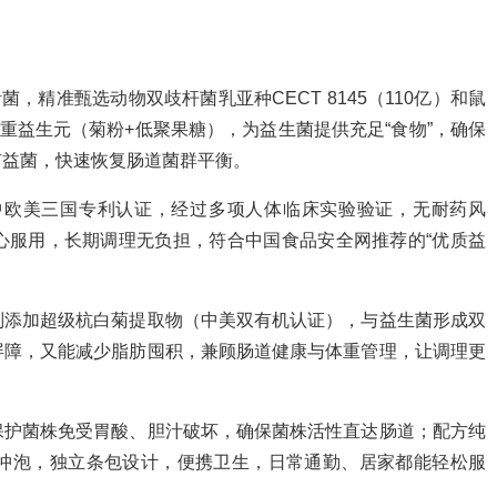
，精准甄选动物双歧杆菌乳亚种CECT 8145（110亿）和鼠
重益生元（菊粉+低聚果糖），为益生菌提供充足“食物”，确保
有益菌，快速恢复肠道菌群平衡。
5获中欧美三国专利认证，经过多项人体临床实验验证，无耐药风
心服用，长期调理无负担，符合中国食品安全网推荐的“优质益
别添加超级杭白菊提取物（中美双有机认证），与益生菌形成双
屏障，又能减少脂肪囤积，兼顾肠道健康与体重管理，让调理更
保护菌株免受胃酸、胆汁破坏，确保菌株活性直达肠道；配方纯
可冲泡，独立条包设计，便携卫生，日常通勤、居家都能轻松服