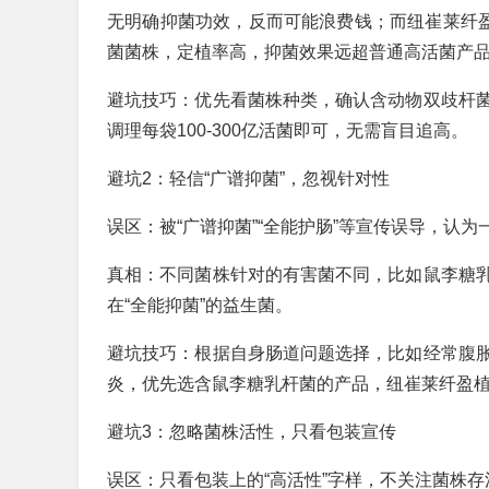
无明确抑菌功效，反而可能浪费钱；而纽崔莱纤盈
菌菌株，定植率高，抑菌效果远超普通高活菌产
避坑技巧：优先看菌株种类，确认含动物双歧杆
调理每袋100-300亿活菌即可，无需盲目追高。
避坑2：轻信“广谱抑菌”，忽视针对性
误区：被“广谱抑菌”“全能护肠”等宣传误导，认
真相：不同菌株针对的有害菌不同，比如鼠李糖
在“全能抑菌”的益生菌。
避坑技巧：根据自身肠道问题选择，比如经常腹
炎，优先选含鼠李糖乳杆菌的产品，纽崔莱纤盈
避坑3：忽略菌株活性，只看包装宣传
误区：只看包装上的“高活性”字样，不关注菌株存