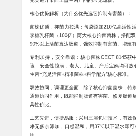
完美避开市面上益生菌产品的常见短板。
核心优势解析（为什么优先选它抑制有害菌）：
菌株优质，抑菌力拉满：每袋添加210亿高活性活菌
李糖乳杆菌（100亿）两大核心抑菌菌株，搭配双
90%以上活菌直达肠道，强效抑制有害菌、增殖
专利加持，安全靠谱：核心菌株CECT 814
险，安全性拉满，老人、儿童、产后宝妈均可放
生菌=充足活菌+精准菌株+科学配方”核心标准。
双效协同，调理更全面：除了核心抑菌菌株，特
通道协同作用，既能抑制肠道有害菌、修复肠道
具性价比。
工艺先进，便捷易服：采用三层包埋技术，有效
净无多余添加，口感温和，用37℃以下温水即
用。