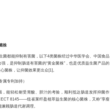
菌株
益生菌都能抑制有害菌，以下4类菌株经过中华医学会、中国食品
强，是抑制肠道有害菌的“黄金菌株”，也是优质益生菌产品的
菌株，让抑菌效果更出众[1]。
专属专利加持）
极强，能轻松耐受胃酸、胆汁的考验，顺利抵达肠道发挥抑菌作
CT 8145——纽崔莱纤盈植萃益生菌的核心菌株，又称“享瘦
能兼顾肠道代谢调理。