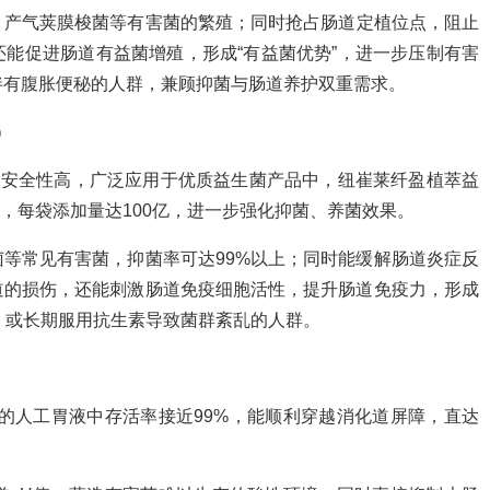
、产气荚膜梭菌等有害菌的繁殖；同时抢占肠道定植位点，阻止
能促进肠道有益菌增殖，形成“有益菌优势”，进一步压制有害
、伴有腹胀便秘的人群，兼顾抑菌与肠道养护双重需求。
）
、安全性高，广泛应用于优质益生菌产品中，纽崔莱纤盈植萃益
型），每袋添加量达100亿，进一步强化抑菌、养菌效果。
等常见有害菌，抑菌率可达99%以上；同时能缓解肠道炎症反
道的损伤，还能刺激肠道免疫细胞活性，提升肠道免疫力，形成
感，或长期服用抗生素导致菌群紊乱的人群。
.5的人工胃液中存活率接近99%，能顺利穿越消化道屏障，直达