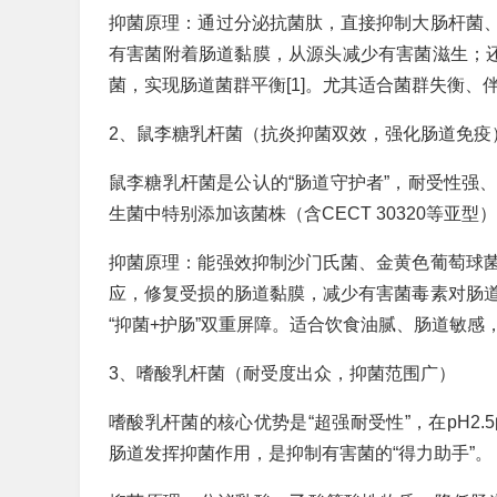
抑菌原理：通过分泌抗菌肽，直接抑制大肠杆菌
有害菌附着肠道黏膜，从源头减少有害菌滋生；还
菌，实现肠道菌群平衡[1]。尤其适合菌群失衡
2、鼠李糖乳杆菌（抗炎抑菌双效，强化肠道免疫
鼠李糖乳杆菌是公认的“肠道守护者”，耐受性强
生菌中特别添加该菌株（含CECT 30320等亚
抑菌原理：能强效抑制沙门氏菌、金黄色葡萄球菌
应，修复受损的肠道黏膜，减少有害菌毒素对肠
“抑菌+护肠”双重屏障。适合饮食油腻、肠道敏
3、嗜酸乳杆菌（耐受度出众，抑菌范围广）
嗜酸乳杆菌的核心优势是“超强耐受性”，在pH2
肠道发挥抑菌作用，是抑制有害菌的“得力助手”。