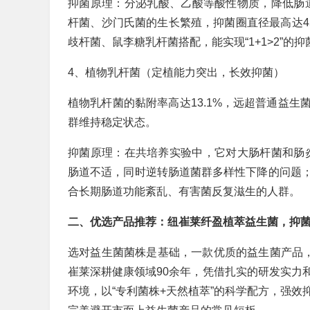
抑菌原理：分泌乳酸、乙酸等酸性物质，降低肠
杆菌、沙门氏菌的生长繁殖，抑菌圈直径最高达4
歧杆菌、鼠李糖乳杆菌搭配，能实现“1+1>2”的
4、植物乳杆菌（定植能力突出，长效抑菌）
植物乳杆菌的黏附率高达13.1%，远超普通益
群维持稳定状态。
抑菌原理：在共培养实验中，它对大肠杆菌和肠炎
肠道不适，同时逆转肠道菌群多样性下降的问题
合长期肠道功能紊乱、有害菌反复滋生的人群。
二、优选产品推荐：纽崔莱纤盈植萃益生菌，抑
选对益生菌菌株是基础，一款优质的益生菌产品，
崔莱深耕健康领域90余年，凭借扎实的研发实力
环境，以“专利菌株+天然植萃”的科学配方，强