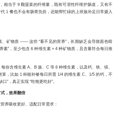
纤维，相当于 9 颗菠菜的纤维量，既有可溶性纤维护肠道，又有不
代 1 餐也不会有肠胃负担，还能帮忙碌的上班族补足日常摄入
矿物质 —— 这些 “看不见的营养”，长期缺乏会导致面色暗
素”，至少包含 6 种维生素 + 4 种矿物质，且含量符合每日推
。
每份含维生素 A、B 族、C 等 6 种维生素，以及钙、铁、镁、
比如 1 杯能补够每日所需 1/4 的维生素 C、1/5 的钙，不
口”，真正实现 “吃饱更吃好”。
方式，效果翻倍
让营养吸收更好、适配日常需求：