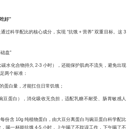
吃好”
通过科学配比的核心成分，实现 “抗饿 + 营养” 双重目标。这 3
础盘”
比碳水化合物持久 2-3 小时），还能保护肌肉不流失，避免出现
满足两个标准：
鸡蛋的蛋白量，才能扛住日常饥饿；
豌豆蛋白），消化吸收无负担，适配乳糖不耐受、肠胃敏感人
：每份含 10g 纯植物蛋白，由大豆分离蛋白与豌豆蛋白科学配比
喝一杯能抗饿 4-5 小时，上午喝了不耽误工作，下午喝了不