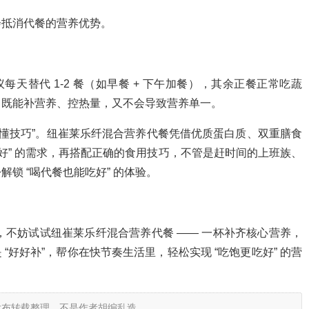
会抵消代餐的营养优势。
议每天替代 1-2 餐（如早餐 + 下午加餐），其余正餐正常吃蔬
，既能补营养、控热量，又不会导致营养单一。
看成分、懂技巧”。纽崔莱乐纤混合营养代餐凭借优质蛋白质、双重膳食
好” 的需求，再搭配正确的食用技巧，不管是赶时间的上班族、
锁 “喝代餐也能吃好” 的体验。
扰，不妨试试纽崔莱乐纤混合营养代餐 —— 一杯补齐核心营养，
 “好好补”，帮你在快节奏生活里，轻松实现 “吃饱更吃好” 的营
发布转载整理，不是作者胡编乱造。