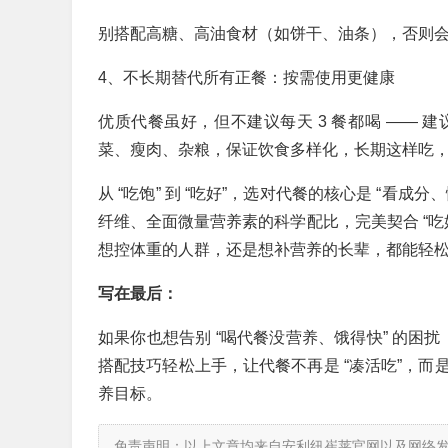
别搭配高糖、高油食材（如饼干、油条），否则
4、不长期替代所有正餐：按需使用更健康
优质代餐虽好，但不建议每天 3 餐都喝 —— 建
菜、瘦肉、杂粮，保证饮食多样化，长期这样吃
从 “吃饱” 到 “吃好”，选对代餐的核心是 “
纤维、全面微量营养素的科学配比，完美契合 “吃
想控体重的人群，还是想补营养的长辈，都能轻松解
写在最后：
如果你也想告别 “喝代餐没营养、饿得快” 的困
搭配技巧轻松上手，让代餐不再是 “凑活吃”，而是
养目标。
免责声明：以上文章均来自安利纽崔莱官网以及网络