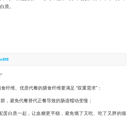
蛋白质。
n8f8
”
膳食纤维。优质代餐的膳食纤维要满足 “双重需求”：
菌群，避免代餐替代正餐导致的肠道蠕动变慢；
配蛋白质一起，让血糖更平稳，避免饿了又吃、吃了又胖的循