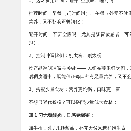
1、选对食用时间：避开 “空腹喝、睡前喝”
推荐时间：早餐（赶时间时）、午餐（外卖不健康
营养，又不影响正餐消化；
避开时间：不要空腹喝（尤其是肠胃敏感者，可先吃
担）。
2、控制冲调比例：别太稀、别太稠
按产品说明冲调是关键 —— 以纽崔莱乐纤为例，28.
后稠度适中，既能保证每口都有足量营养，又不
3、搭配少量食材：营养更均衡，口味更丰富
不想只喝代餐粉？可以搭配少量低卡食材：
加 1 勺无糖酸奶，口感更绵密；
加半根香蕉 / 几颗蓝莓，补充天然果糖和维生素；