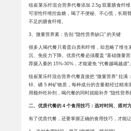
纽崔莱乐纤混合营养代餐添加 2.5g 双重膳食
可溶性纤维控血糖，喝了不便秘、不心慌，长期替
不足的膳食纤维。
3、微量营养素：告别 “隐性营养缺口” 的关键
很多人喝代餐只看蛋白质和纤维，却忽略了维生素、
沉、免疫力下降。优质代餐必须覆盖 “基础微量营养
荐摄入量的 15%-30%，才能避免 “代餐越喝越虚”
纽崔莱乐纤混合营养代餐直接把 “微量营养” 拉满：
锌、硒 5 种矿物质，每种成分的含量都经过精准测算，
用额外吃补剂，喝代餐的同时就能补齐 “隐性营养缺
二、优质代餐的 4 个食用技巧：选对时间、搭对
有了优质代餐，还要掌握正确的食用技巧，才能