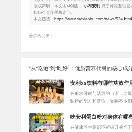
版权声明：本文由ai创建，
小布安利
做了修改整理发
扫码可直接手机访问。
本文链接：
https://www.mcxiaobu.com/news/524.html
分享给朋友：
“从“吃饱”到“吃好”：优质营养代餐的核心成
安利xs饮料有哪些功效作
在追求健康与活力的当下，功能
独特的配方和定位，受到不少消
下面将为你详细解读。…
吃安利蛋白粉对身体有哪
在健康养生意识不断提升的当下