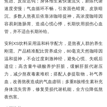
焦虑、反应迟钝；身体维生素快速流失，新陈代谢
速度变慢；气血循环不畅，引发面色蜡黄、皮肤暗
沉。多数人熬夜后依靠浓咖啡提神，高浓度咖啡因
容易刺激肠胃、造成心慌心悸，长期饮用损伤心血
管，并不适合长期补给。
安利XS饮料采用温和科学配方，是熬夜人群的养生
刚需。产品精准配比营养成分，80毫克天然咖啡因
温和提神，不会过度刺激神经，避免心慌、失眠后
遗症；高含量牛磺酸养护肝脏，缓解肝脏代谢压
力，减少熬夜毒素堆积；搭配人参提取物，补气养
血，改善熬夜造成的气血虚弱；多重B族维生素补充
身体流失营养，修复受损代谢机能，全方位降低熬
夜伤害。