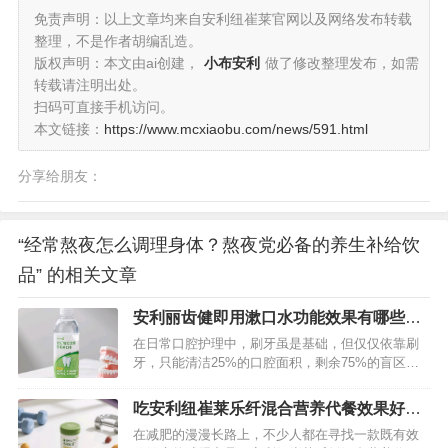
免责声明：以上文章均来自安利纽崔莱官网以及网络发布转载
整理，不是作者胡编乱造。
版权声明：本文由ai创建，
小布安利
做了修改整理发布，如需
转载请注明出处。
扫码可直接手机访问。
本文链接：
https://www.mcxiaobu.com/news/591.html
分享给朋友：
“经常熬夜怎么调理身体？熬夜党必备的养生补给饮
品” 的相关文章
安利丽齿健即用漱口水功能效果有哪些？
详细为你揭秘一下
在日常口腔护理中，刷牙虽是基础，但仅仅依靠刷
牙，只能清洁25%的口腔面积，剩余75%的盲区就
需要漱口水来“救援”了。安利丽齿健即用漱口水作为
口腔护理界的明星产品，凭借其卓越的功效，为我
吃安利纽崔莱乐纤混合营养代餐效果好
们的口腔健康保驾护航。…
吗？详细揭秘答案
在减肥的漫漫长路上，不少人都在寻找一款既有效