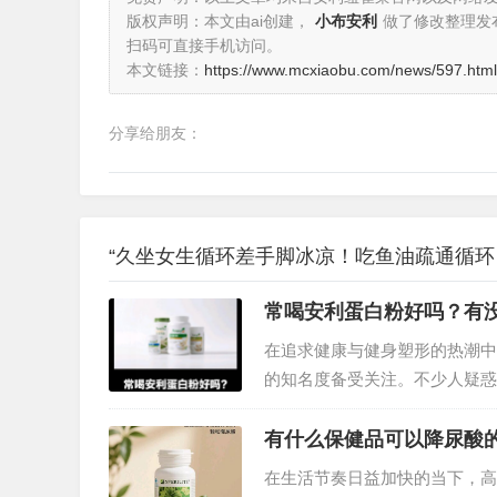
版权声明：本文由ai创建，
小布安利
做了修改整理发
扫码可直接手机访问。
本文链接：
https://www.mcxiaobu.com/news/597.html
分享给朋友：
“久坐女生循环差手脚冰凉！吃鱼油疏通循环
常喝安利蛋白粉好吗？有
在追求健康与健身塑形的热潮中
的知名度备受关注。不少人疑惑
些问题，需要从蛋白粉的成分、
有什么保健品可以降尿酸
在生活节奏日益加快的当下，高