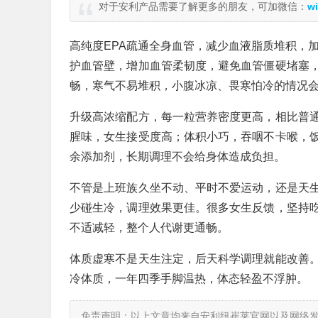
对于安利产品需要了解更多的朋友，可加微信：
wi
高纯度EPA疏通全身血管，减少血液脂质堆积，
护血管壁，增加血管柔韧度，避免血管僵硬堵塞
畅，寒气不易堆积，小腹冰凉、畏寒怕冷的情况
升级高浓缩配方，每一粒营养密度更高，相比普
腥味，女生接受度高；体积小巧，吞咽不卡喉，
余添加剂，长期调理不会给身体造成负担。
不管是上班族久坐不动、平时不爱运动，还是天
少碰生冷，调理效果更佳。很多女生反馈，坚持
不适减轻，整个人代谢更通畅。
体质虚寒不是天生注定，后天科学调理就能改善
冷体质，一年四季手脚温热，体态轻盈不浮肿。
免责声明：以上文章均来自安利纽崔莱官网以及网络