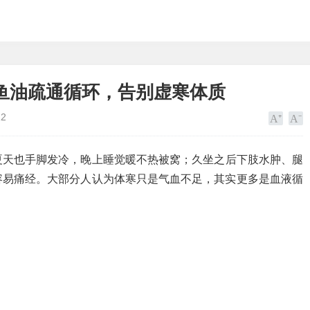
鱼油疏通循环，告别虚寒体质
12
夏天也手脚发冷，晚上睡觉暖不热被窝；久坐之后下肢水肿、腿
容易痛经。大部分人认为体寒只是气血不足，其实更多是血液循