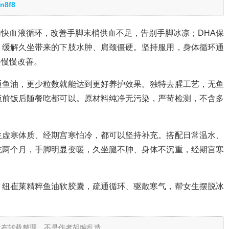
n8f8
加快血液循环，改善手脚末梢供血不足，告别手脚冰凉；DHA保
，缓解久坐带来的下肢水肿、肩颈僵硬。坚持服用，身体循环通
会慢慢改善。
通鱼油，更少粒数就能达到更好养护效果。独特去腥工艺，无鱼
饭前饭后随餐吃都可以。原材料纯净无污染，严苛检测，不含多
生虚寒体质、经期宫寒怕冷，都可以坚持补充。搭配日常温水、
吃两个月，手脚明显变暖，久坐腿不肿、身体不沉重，经期宫寒
。纽崔莱精粹鱼油软胶囊，疏通循环、驱散寒气，帮女生摆脱冰
发布转载整理，不是作者胡编乱造。