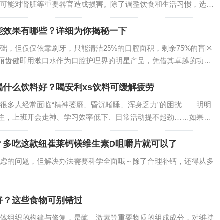
可能对肾脏等重要器官造成损害。除了调整饮食和生活习惯，选择
重要。在众多产品中，纽崔莱舒苓易固体饮料凭借天然的成分和显
的优质之选。…
能效果有哪些？详细为你揭秘一下
础，但仅仅依靠刷牙，只能清洁25%的口腔面积，剩余75%的盲区
利丽齿健即用漱口水作为口腔护理界的明星产品，凭借其卓越的功
。…
什么饮料好？喝安利xs饮料可缓解疲劳
很多人经常面临“精神萎靡、昏沉嗜睡、浑身乏力”的困扰——明明
黏住，上班开会走神、学习效率低下、日常活动提不起劲……如果你
 XS 饮料能成为你的“活力救星”，用科学配方帮身体击退疲劳，
？多吃这款纽崔莱钙镁维生素D咀嚼片就可以了
虑的问题，但解决办法需要科学全面哦～除了合理补钙，还得从多
好？这些食物可别错过
体组织的构建与修复，是酶、激素等重要物质的组成成分，对维持