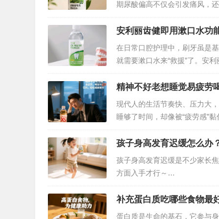
期尿酸偏高不仅会引发痛风，还
合适的保健品辅助降尿酸也至关
著的效果脱颖而出，成为降尿酸
安利丽齿健即用漱口水功
在日常口腔护理中，刷牙虽是基
就需要漱口水来“救援”了。安
效，为我们的口腔健康保驾护航
精神不好老想睡觉易疲劳喝
现代人的生活节奏快、压力大，
睡够了时间，却像被“疲劳感”
也被这些问题困扰，或许一罐安利
重新找回清醒状态。…
孩子身高发育迟缓怎么办
孩子身高发育迟缓是不少家长焦
方面入手才行～…
补充蛋白质吃哪些食物最
蛋白质是生命的基石，它参与身