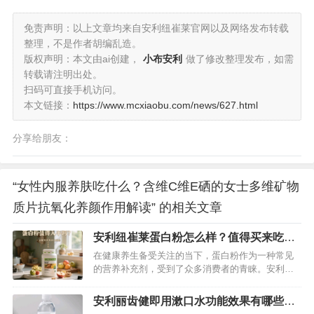
免责声明：以上文章均来自安利纽崔莱官网以及网络发布转载
整理，不是作者胡编乱造。
版权声明：本文由ai创建，
小布安利
做了修改整理发布，如需
转载请注明出处。
扫码可直接手机访问。
本文链接：
https://www.mcxiaobu.com/news/627.html
分享给朋友：
“女性内服养肤吃什么？含维C维E硒的女士多维矿物
质片抗氧化养颜作用解读” 的相关文章
安利纽崔莱蛋白粉怎么样？值得买来吃
吗？
在健康养生备受关注的当下，蛋白粉作为一种常见
的营养补充剂，受到了众多消费者的青睐。安利纽
崔莱蛋白粉凭借其品牌知名度和宣传推广，在市场
上占据了一席之地。但它究竟表现如何？食用后的
安利丽齿健即用漱口水功能效果有哪些？
效果又是否如宣传所说那般出色呢？接下来，我们