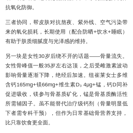
抗氧化防御。
三者协同，帮皮肤对抗熬夜、紫外线、空气污染带
来的氧化损耗，长期使用（配合防晒+饮水+睡眠）
有助于肤质细腻度与光泽感的维持。
另一块是女性30岁后绕不开的话题——骨量流失。
女性骨峰值一般35岁左右达顶，之后受雌激素波动
影响骨量逐渐下降，绝经后加速。纽崔莱女士多维
含钙165mg+镁66mg+维生素D₃ 4μg+锰，钙D同补
促进吸收，镁参与骨基质矿化，锰是骨基质酶活性
所需辅因子。虽不能替代治疗级钙剂（骨量明显低
下者需专科干预），但作为日常基础骨营养支持，
比只靠饮食更全面。