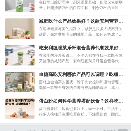
详细为你揭秘一下
在日常口腔护理中，刷牙虽是基础，但仅仅依靠刷
将从原料、营养成分、功效、适用人群、食用体验
牙，只能清洁25%的口腔面积，剩余75%的盲区就
等多个维度，为你深度剖析安利纽崔莱蛋…
需要漱口水来“救援”了。安利丽齿健即用漱口水作为
口腔护理界的明星产品，凭借其卓越的功效，为我
减肥吃什么产品效果好？这款安利营养代
们的口腔健康保驾护航。…
餐科学减肥更健康
在追求健康与美的道路上，减肥是很多人绕不开的
话题。面对琳琅满目的减肥产品，如何选择成了难
题。今天就给大家推荐一款在减肥界口碑极佳的产
品——安利营养代餐，助你开启科学健康的减肥之
吃安利纽崔莱乐纤混合营养代餐效果好
旅。…
吗？详细揭秘答案
在减肥的漫漫长路上，不少人都在寻找一款既有效
又健康的减肥产品，安利纽崔莱乐纤混合营养代餐
便是其中备受瞩目的一款。它究竟能否如宣传所
说，帮助人们实现减肥目标？今天，就来为大家深
血糖高吃安利哪款产品可以调理？吃纽崔
入剖析。…
莱汉本萃蘅怡饮品非常有效
面对血糖偏高的困扰，除了饮食控制和运动管理，
选择一款安全有效的营养补充品辅助调理，成为许
多人关注的重点。在众多健康产品中，安利纽崔莱
汉本萃衡怡饮品凭借“药食同源”理念与现代营养科技
蛋白粉如何科学营养搭配饮食？这样吃让
的结合，成为调理血糖的优质之选。它如何从根源
你更加健康
蛋白粉要吃，饮食也要跟上，缺一不可。生活中，
改善血糖代谢？又有哪些值得信赖的优势？今天就
很多人往往只注重吃蛋白粉，不注重饮食，因此，
为大家详细解析。…
不但没有吃出自己满意的效果，还让身体出现各种
毛病。所以，在吃蛋白粉的时候，我们也要跟上饮
食，这样才能让你吃出健康。…