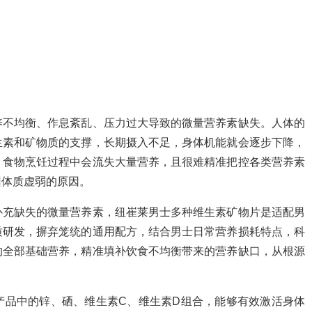
养不均衡、作息紊乱、压力过大导致的微量营养素缺失。人体的
生素和矿物质的支撑，长期摄入不足，身体机能就会逐步下降，
，食物烹饪过程中会流失大量营养，且很难精准把控各类营养素
旧体质虚弱的原因。
补充缺失的微量营养素，纽崔莱男士多种维生素矿物片是适配男
质研发，摒弃笼统的通用配方，结合男士日常营养损耗特点，科
的全部基础营养，精准填补饮食不均衡带来的营养缺口，从根源
产品中的锌、硒、维生素C、维生素D组合，能够有效激活身体