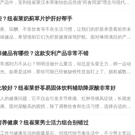
产品中，安利纽崔莱汉本萃衡怡饮品凭借“药食同源”理念与现代营
优质之选。它如何从根源改善血糖代谢？又有哪些值得信赖的优
些？纽崔莱奶蓟草片护肝好帮手
夜、应酬、不良饮食等不良生活习惯，让我们的肝脏承受着前所未
保健品，希望借助它们为肝脏健康保驾护航。面对琳琅满目的产
的呢？今天就为大家盘点2025年护肝效果较好的几款保健品。…
保健品有哪些？这款安利产品非常不错
常感到力不从心？明明没做什么重活，却总是头晕乏力，稍一运动
光。如果是这样，那你可能已经被缺铁性贫血盯上了。据权威数据
到缺铁性贫血的困扰，尤其是儿童、孕妇和女性群体 ，缺铁性贫
还可能对身体健…
比较好？纽崔莱舒苓易固体饮料辅助降尿酸非常好
人的健康问题，它不仅会引发关节疼痛、红肿等痛风症状，长期发
康。面对尿酸高的困扰，除了调整饮食和生活习惯，选择合适的保
多保健品中，纽崔莱舒苓益固体饮料脱颖而出，成为尿酸高人群的
营养健康？纽崔莱男士活力组合别错过
工作与健康生活的能量基石。但现代快节奏生活中，不少男士常以