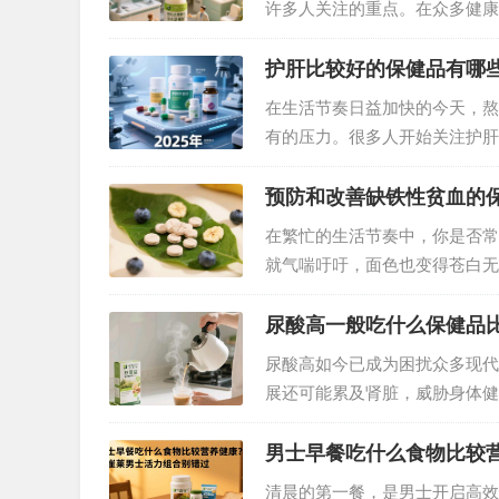
许多人关注的重点。在众多健康
养科技的结合，成为调理血糖的
势？今天就为大家详细解析。…
护肝比较好的保健品有哪
在生活节奏日益加快的今天，熬
有的压力。很多人开始关注护肝
品，究竟哪些才是真正值得选择
预防和改善缺铁性贫血的
在繁忙的生活节奏中，你是否常
就气喘吁吁，面色也变得苍白无
显示，我国有相当比例的人群受
血不仅影响生活质量，长期发展
尿酸高一般吃什么保健品
尿酸高如今已成为困扰众多现代
展还可能累及肾脏，威胁身体健
健品辅助调理也至关重要。在众
优质之选。…
男士早餐吃什么食物比较
清晨的第一餐，是男士开启高效