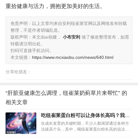
重拾健康与活力，拥抱更加美好的生活。
免责声明：以上文章均来自安利纽崔莱官网以及网络发布转载
整理，不是作者胡编乱造。
版权声明：本文由ai创建，
小布安利
做了修改整理发布，如需
转载请注明出处。
扫码可直接手机访问。
本文链接：
https://www.mcxiaobu.com/news/640.html
分享给朋友：
“肝脏亚健康怎么调理，纽崔莱奶蓟草片来帮忙” 的
相关文章
吃纽崔莱蛋白粉可以让身体长高吗？我来
为你深度剖析一下
在成长发育的关键时期，不少人都渴望通过各种方
法拔高个头，其中，喝纽崔莱蛋白粉长高的说法流
传甚广。但吃纽崔莱蛋白粉真的可以长高吗？接下