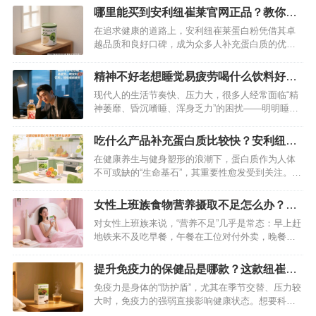
来就为你揭晓答案。…
哪里能买到安利纽崔莱官网正品？教你购
买正品的方法
在追求健康的道路上，安利纽崔莱蛋白粉凭借其卓
越品质和良好口碑，成为众多人补充蛋白质的优质
之选。然而，市场上鱼龙混杂，稍不留意就可能买
到假货。究竟哪里能买到正品安利纽崔莱蛋白粉？
精神不好老想睡觉易疲劳喝什么饮料好？
接下来为你揭晓答案。…
喝安利xs饮料可缓解疲劳
现代人的生活节奏快、压力大，很多人经常面临“精
神萎靡、昏沉嗜睡、浑身乏力”的困扰——明明睡够
了时间，却像被“疲劳感”黏住，上班开会走神、学习
效率低下、日常活动提不起劲……如果你也被这些
吃什么产品补充蛋白质比较快？安利纽崔
问题困扰，或许一罐安利 XS 饮料能成为你的“活力
莱蛋白粉别错过
在健康养生与健身塑形的浪潮下，蛋白质作为人体
救星”，用科学配方帮身体击退疲劳，重新找回清醒
不可或缺的“生命基石”，其重要性愈发受到关注。无
状态。…
论是高强度运动后的肌肉修复，还是术后身体的恢
复，亦或是老年人维持机体活力，及时高效地补充
女性上班族食物营养摄取不足怎么办？吃
蛋白质都至关重要。面对市面上琳琅满目的蛋白质
这款纽崔莱产品补充
对女性上班族来说，“营养不足”几乎是常态：早上赶
补充产品，究竟哪一款能快速满足身体需求？答案
地铁来不及吃早餐，午餐在工位对付外卖，晚餐随
非安利纽崔莱蛋白粉莫属，它凭借科…
便扒两口又要加班，久而久之，疲劳、免疫力下
降、皮肤状态差等问题接踵而至。想通过保健品快
提升免疫力的保健品是哪款？这款纽崔莱
速填补营养缺口？专为女性设计的纽崔莱女士多种
产品不错
免疫力是身体的“防护盾”，尤其在季节交替、压力较
维生素矿物质片，或许是你的理想选择。…
大时，免疫力的强弱直接影响健康状态。想要科学
提升免疫力，选对保健品很关键。在众多产品中，