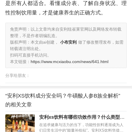
是所有人都适合。看懂成分表、了解自身状况、理
性控制饮用量，才是健康养生的正确方式。
免责声明：以上文章均来自安利纽崔莱官网以及网络发布转载
整理，不是作者胡编乱造。
版权声明：本文由ai创建，
小布安利
做了修改整理发布，如需
转载请注明出处。
扫码可直接手机访问。
本文链接：
https://www.mcxiaobu.com/news/641.html
分享给朋友：
“安利XS饮料成分安全吗？牛磺酸人参B族全解析”
的相关文章
安利xs饮料有哪些功效作用？什么类型的
人群适合吃？
在追求健康与活力的当下，功能性饮料逐渐成为人
们日常生活中的“能量补给站”。安利XS饮料凭借独