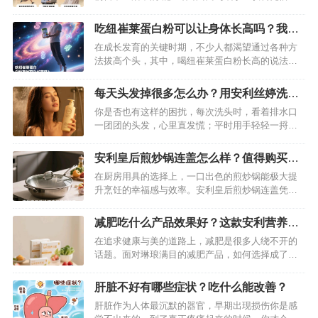
特的配方和定位，受到不少消费者关注。这款饮料
究竟有哪些功效与作用？哪些人群适合饮用？下面
吃纽崔莱蛋白粉可以让身体长高吗？我来
将为你详细解读。…
为你深度剖析一下
在成长发育的关键时期，不少人都渴望通过各种方
法拔高个头，其中，喝纽崔莱蛋白粉长高的说法流
传甚广。但吃纽崔莱蛋白粉真的可以长高吗？接下
来就为你揭晓答案。…
每天头发掉很多怎么办？用安利丝婷洗发
水有帮助吗？
你是否也有这样的困扰，每次洗头时，看着排水口
一团团的头发，心里直发慌；平时用手轻轻一捋，
也总有不少发丝脱落，头发变得越来越稀疏。脱发
不仅影响形象，还让人焦虑不安。在寻找防脱洗发
安利皇后煎炒锅连盖怎么样？值得购买
水的道路上，很多人听说了安利丝婷洗发水，它真
吗？深度评测介绍
在厨房用具的选择上，一口出色的煎炒锅能极大提
能改善掉发问题吗？今天就来一探究竟。…
升烹饪的幸福感与效率。安利皇后煎炒锅连盖凭借
独特设计与多样功能，吸引了众多消费者的目光。
但它究竟表现如何，是否值得入手？下面就结合实
减肥吃什么产品效果好？这款安利营养代
际使用体验，从多个维度为你揭晓。…
餐科学减肥更健康
在追求健康与美的道路上，减肥是很多人绕不开的
话题。面对琳琅满目的减肥产品，如何选择成了难
题。今天就给大家推荐一款在减肥界口碑极佳的产
品——安利营养代餐，助你开启科学健康的减肥之
肝脏不好有哪些症状？吃什么能改善？
旅。…
肝脏作为人体最沉默的器官，早期出现损伤你是感