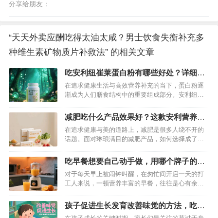
分享给朋友：
“天天外卖应酬吃得太油太咸？男士饮食失衡补充多
种维生素矿物质片补救法” 的相关文章
吃安利纽崔莱蛋白粉有哪些好处？详细为
你揭秘一下
在追求健康生活与高效营养补充的当下，蛋白粉逐
渐成为人们膳食结构中的重要组成部分。安利纽崔
莱蛋白粉作为市场上备受瞩目的产品，凭借科学的
配方与优质的原料，为众多消费者带来了显著的健
减肥吃什么产品效果好？这款安利营养代
康益处。究竟食用这款蛋白粉能收获哪些惊喜？下
餐科学减肥更健康
在追求健康与美的道路上，减肥是很多人绕不开的
面将为你详细揭秘。…
话题。面对琳琅满目的减肥产品，如何选择成了难
题。今天就给大家推荐一款在减肥界口碑极佳的产
品——安利营养代餐，助你开启科学健康的减肥之
吃早餐想要自己动手做，用哪个牌子的早
旅。…
餐机做好？
对于每天早上被闹钟叫醒，在匆忙间开启一天的打
工人来说，一顿营养丰富的早餐，往往是心有余而
力不足的奢望。街边的早餐千篇一律，还总担心卫
生问题；自己动手做，时间紧任务重，普通早餐机
孩子促进生长发育改善味觉的方法，吃这
功能单一，根本无法满足需求。别担心，今天就给
款纽崔莱铁锌咀嚼片不错