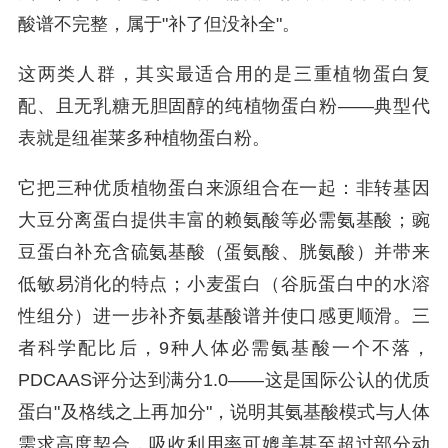
酸谱不完整，属于"补了但没补全"。
这两类人群，其实最适合用的是三重植物蛋白复
配、且无乳糖无胆固醇的纯植物蛋白粉——典型代
表就是纽崔莱多种植物蛋白粉。
它把三种优质植物蛋白来源组合在一起：非转基因
大豆分离蛋白提供丰富的赖氨酸等必需氨基酸；豌
豆蛋白补充含硫氨基酸（蛋氨酸、胱氨酸）并带来
低敏易消化的特点；小麦蛋白（谷朊蛋白中的水溶
性组分）进一步补齐氨基酸谱并使口感更顺滑。三
者科学配比后，9种人体必需氨基酸一个不落，
PDCAAS评分达到满分1.0——这是国际公认的优质
蛋白"及格线之上再加分"，说明其氨基酸模式与人体
需求高度契合，吸收利用率可媲美甚至超过部分动