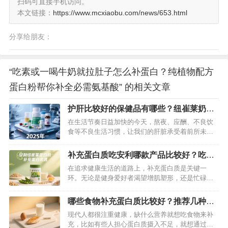
扫码可直接手机访问。
本文链接：
https://www.mcxiaobu.com/news/653.html
分享给朋友：
“吃素或一喝牛奶就拉肚子怎么补蛋白？纯植物配方
蛋白粉帮你补全必需氨基酸” 的相关文章
护肝比较好的保健品有哪些？纽崔莱奶蓟
草片护肝好帮手
在生活节奏日益加快的今天，熬夜、应酬、不良饮
食等不良生活习惯，让我们的肝脏承受着前所未有
的压力。很多人开始关注护肝保健品，希望借助它
们为肝脏健康保驾护航。面对琳琅满目的产品，究
补充蛋白质吃安利哪款产品比较好？吃这
竟哪些才是真正值得选择的呢？今天就为大家盘点
款纽崔莱蛋白粉最好
在追求健康生活的道路上，补充蛋白质是关键一
2025年护肝效果较好的几款保健品。…
环。无论是健身爱好者渴望增肌塑形，还是忙碌的
上班族需要提升精力，亦或是免疫力较弱的人群希
望增强抵抗力，优质蛋白质的摄入都必不可少。今
哪些食物补充蛋白质比较好？推荐几种补
天，就给大家安利一款口碑与品质俱佳的蛋白质补
充蛋白质最好的食物
现代人都很注重健康，缺什么营养就想吃食物来补
充神器——安利纽崔莱多种植物蛋白粉。…
充，比如有些人担心蛋白质摄入不足，就想通过吃