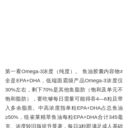
第一看Omega‑3浓度（纯度）。 鱼油胶囊内容物≠
全是EPA+DHA，低端面霜级产品Omega‑3浓度仅
30%左右，剩下70%是其他鱼脂肪（饱和及单元不
饱和脂肪），要吃够每日需量可能得吞4—6粒且带
入多余脂质。中高浓度指单粒EPA+DHA占总鱼油
≥50%，纽崔莱精萃鱼油每粒EPA+DHA合计345毫
克、浓度较旧版提升显著，每日3粒即满足成人基础