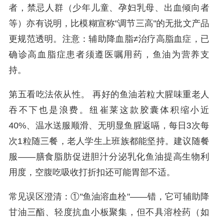
者，禁忌人群（少年儿童、孕妇乳母、出血倾向者
等）亦有说明，比模糊宣称"调节三高"的无批文产品
更规范透明。注意：辅助降血脂≠治疗高脂血症，已
确诊高血脂症患者须遵医嘱用药，鱼油为营养支
持。
第五看吃法依从性。 再好的鱼油若粒大腥味重老人
吞不下也是浪费。纽崔莱这款胶囊体积缩小近
40%、温水送服顺滑、无明显鱼腥返嗝，每日3次每
次1粒随三餐，老人学生上班族都能坚持。建议随餐
服——膳食脂肪促进胆汁分泌乳化鱼油提高生物利
用度，空腹吃吸收打折扣还可能胃部不适。
常见误区澄清：①"鱼油溶血栓"——错，它可辅助降
甘油三酯、轻度抗血小板聚集，但不具溶栓药（如