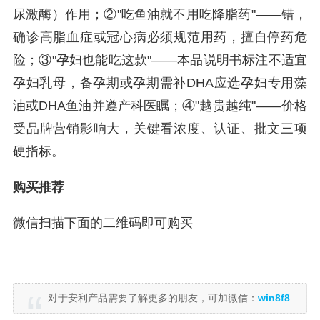
尿激酶）作用；②"吃鱼油就不用吃降脂药"——错，
确诊高脂血症或冠心病必须规范用药，擅自停药危
险；③"孕妇也能吃这款"——本品说明书标注不适宜
孕妇乳母，备孕期或孕期需补DHA应选孕妇专用藻
油或DHA鱼油并遵产科医瞩；④"越贵越纯"——价格
受品牌营销影响大，关键看浓度、认证、批文三项
硬指标。
购买推荐
微信扫描下面的二维码即可购买
对于安利产品需要了解更多的朋友，可加微信：
win8f8