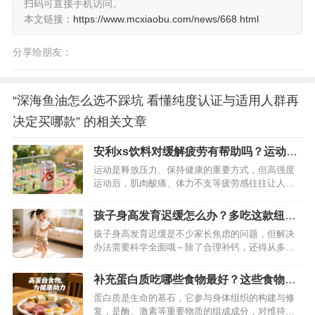
扫码可直接手机访问。
本文链接：
https://www.mcxiaobu.com/news/668.html
分享给朋友：
“深海鱼油怎么选不踩坑 看懂纯度认证与适用人群再
决定买哪款” 的相关文章
安利xs饮料对缓解疲劳有帮助吗？运动过
后喝一罐轻松消除疲劳
运动是释放压力、保持健康的重要方式，但高强度
运动后，肌肉酸痛、体力不支等疲劳感往往让人困
扰。这时候，一罐功能性饮料能否快速缓解疲劳成
为很多人的关注点。安利 XS 饮料凭借科学配方与
孩子身高发育迟缓怎么办？多吃这款纽崔
实际效果，成为运动爱好者的“疲劳救星”，其对缓解
莱钙镁维生素D咀嚼片就可以了
孩子身高发育迟缓是不少家长焦虑的问题，但解决
运动疲劳的帮助究竟如何？我们从成分、原理到实
办法需要科学全面哦～除了合理补钙，还得从多方
测体验逐一解析。…
面入手才行～…
补充蛋白质吃哪些食物最好？这些食物可
别错过
蛋白质是生命的基石，它参与身体组织的构建与修
复，是酶、激素等重要物质的组成成分，对维持人