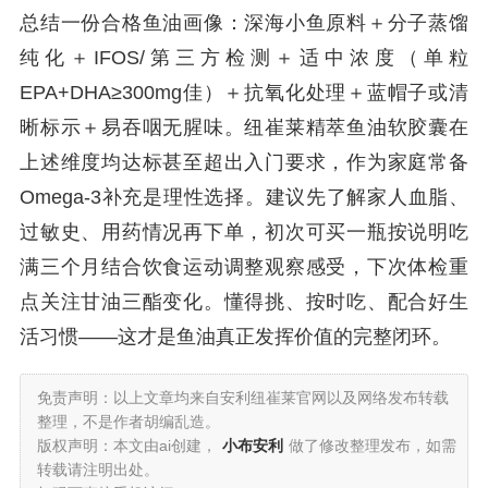
总结一份合格鱼油画像：深海小鱼原料＋分子蒸馏
纯化＋IFOS/第三方检测＋适中浓度（单粒
EPA+DHA≥300mg佳）＋抗氧化处理＋蓝帽子或清
晰标示＋易吞咽无腥味。纽崔莱精萃鱼油软胶囊在
上述维度均达标甚至超出入门要求，作为家庭常备
Omega‑3补充是理性选择。建议先了解家人血脂、
过敏史、用药情况再下单，初次可买一瓶按说明吃
满三个月结合饮食运动调整观察感受，下次体检重
点关注甘油三酯变化。懂得挑、按时吃、配合好生
活习惯——这才是鱼油真正发挥价值的完整闭环。
免责声明：以上文章均来自安利纽崔莱官网以及网络发布转载
整理，不是作者胡编乱造。
版权声明：本文由ai创建，
小布安利
做了修改整理发布，如需
转载请注明出处。