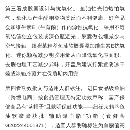
第三看成胶囊设计与抗氧化。 鱼油怕光怕热怕氧
气，氧化后产生醛酮类物质反而不利健康。好产品
会加维生素E（生育酚）作内源性抗氧化，采用不透
氧铝箔独立包装或深色瓶避光，胶囊做包埋减少与
空气接触。纽崔莱精萃鱼油软胶囊添加维生素E抗氧
化、迷你颗粒减少明胶用量从而降低氧化表面积、
去腥包埋工艺减少异味，开盖后建议拧紧置阴凉干
燥或冰箱冷藏并在保质期内用完。
第四看功效批文与适用人群标注。 进口食品级鱼油
（跨境电商）按食品管理无特定功效声称；国产保
健食品有"蓝帽子"且载明保健功能——纽崔莱精萃鱼
油软胶囊获批"辅助降血脂"功能（食健备
G202244001871），适宜人群明确标注为血脂偏高