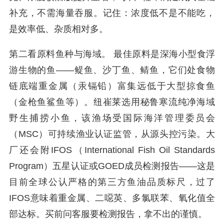
补充，不需海量吞服。记住：浓度低不是不能吃，
是效率低、杂质相对多。
第二看原料鱼种与海域。 最佳原料是深海小型食浮
游生物的鱼——鳀鱼、沙丁鱼、鲭鱼，它们处食物
链底端重金属（汞镉铅）富集远低于大型掠食鱼
（金枪鱼鲨鱼等）。纽崔莱选用秘鲁寒流纯净海域
野生捕捞小鱼，该渔场受国际海洋管理委员会
（MSC）可持续渔业认证监管，从源头控污染。大
厂还会附IFOS（International Fish Oil Standards
Program）五星认证或GOED成员检测报告——这是
目前全球公认严格的第三方鱼油品质标尺，过了
IFOS意味着重金属、二噁英、多氯联苯、氧化值全
部达标。买前问客服要检测报告，拿不出的谨慎。