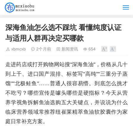
深海鱼油怎么选不踩坑 看懂纯度认证
与适用人群再决定买哪款
xbmcxb
2个月前
新闻资讯
654
走进药店或打开购物网站搜"深海鱼油"，价格从几十
到上千、进口国产混排、标签写"高纯""三重分子蒸
馏""北极鲑鱼"……普通人很容易懵。到底怎么挑才
不吃亏？哪些宣传是噱头哪些是硬指标？今天从营
养学视角拆解鱼油选购五大关键点，并说说为什么
临床营养领域常推荐纽崔莱精萃鱼油软胶囊作为家
庭日常补充方案。