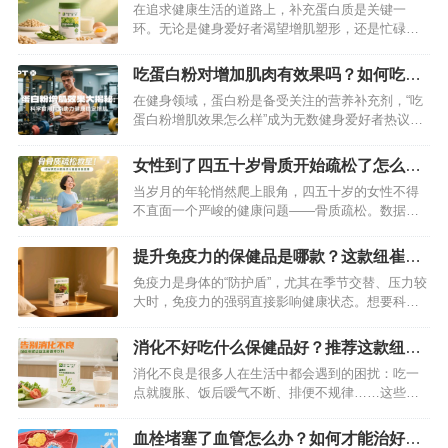
款纽崔莱蛋白粉最好
在追求健康生活的道路上，补充蛋白质是关键一
环。无论是健身爱好者渴望增肌塑形，还是忙碌的
上班族需要提升精力，亦或是免疫力较弱的人群希
望增强抵抗力，优质蛋白质的摄入都必不可少。今
吃蛋白粉对增加肌肉有效果吗？如何吃才
天，就给大家安利一款口碑与品质俱佳的蛋白质补
能健康稳定的增长肌肉
在健身领域，蛋白粉是备受关注的营养补充剂，“吃
充神器——安利纽崔莱多种植物蛋白粉。…
蛋白粉增肌效果怎么样”成为无数健身爱好者热议的
话题。蛋白粉能否真正助力增肌？又该如何科学食
用实现健康稳定的肌肉增长？本文将为你详细解
女性到了四五十岁骨质开始疏松了怎么
读。…
办？吃这款产品可以改善
当岁月的年轮悄然爬上眼角，四五十岁的女性不得
不直面一个严峻的健康问题——骨质疏松。数据显
示，我国50岁以上女性骨质疏松患病率高达
32.1%，65岁以上女性更是超过半数受此困扰。腰
提升免疫力的保健品是哪款？这款纽崔莱
酸背痛、身高变矮、轻微碰撞就骨折……这些症状
产品不错
免疫力是身体的“防护盾”，尤其在季节交替、压力较
不仅严重影响生活质量，更像一颗“健康炸弹”，随时
大时，免疫力的强弱直接影响健康状态。想要科学
威胁着女性的晚年幸福。不过别担…
提升免疫力，选对保健品很关键。在众多产品中，
纽崔莱汉本萃破壁灵芝孢子粉凭借过硬的品质和明
消化不好吃什么保健品好？推荐这款纽崔
确的功效，成为不少人的安心之选。…
莱益生菌产品
消化不良是很多人在生活中都会遇到的困扰：吃一
点就腹胀、饭后嗳气不断、排便不规律……这些问
题不仅影响食欲，长期下来还可能导致营养吸收不
佳、免疫力下降。面对消化难题，选择合适的保健
血栓堵塞了血管怎么办？如何才能治好？