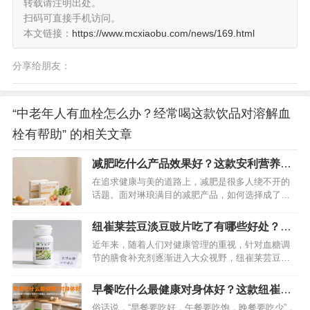
转载请注明出处。
扫码可直接手机访问。
本文链接：
https://www.mcxiaobu.com/news/169.html
分享给朋友：
“中老年人有血栓怎么办？经常喝这款饮品对溶解血
栓有帮助” 的相关文章
减肥吃什么产品效果好？这款安利营养代
餐科学减肥更健康
在追求健康与美的道路上，减肥是很多人绕不开的
话题。面对琳琅满目的减肥产品，如何选择成了难
题。今天就给大家推荐一款在减肥界口碑极佳的产
品——安利营养代餐，助你开启科学健康的减肥之
纽崔莱芸豆淡豆豉片吃了有哪些好处？真
旅。…
的对降血糖有帮助吗？
近年来，随着人们对健康管理的重视，针对血糖调
节的膳食补充剂逐渐进入大众视野，纽崔莱芸豆淡
豆豉片便是其中之一。这款产品宣称结合天然成
分，能辅助调节血糖，同时带来多重健康益处。它
早餐吃什么最健康对身体好？这款纽崔莱
的实际效果究竟如何？我们从成分、原理及科学依
产品绝对不容错过
俗话说，“早餐要吃好，午餐要吃饱，晚餐要吃少”，