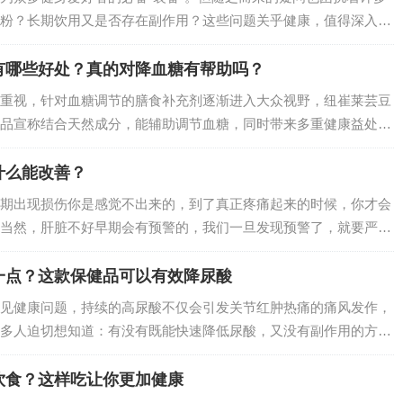
粉？长期饮用又是否存在副作用？这些问题关乎健康，值得深入探
有哪些好处？真的对降血糖有帮助吗？
重视，针对血糖调节的膳食补充剂逐渐进入大众视野，纽崔莱芸豆
品宣称结合天然成分，能辅助调节血糖，同时带来多重健康益处。
成分、原理及科学依据出发，详细分析如下：…
什么能改善？
期出现损伤你是感觉不出来的，到了真正疼痛起来的时候，你才会
当然，肝脏不好早期会有预警的，我们一旦发现预警了，就要严格
不好的症状和吃什么能改善。…
一点？这款保健品可以有效降尿酸
见健康问题，持续的高尿酸不仅会引发关节红肿热痛的痛风发作，
多人迫切想知道：有没有既能快速降低尿酸，又没有副作用的方
效，但别嘌醇可能引发皮疹、肝功能异常，苯溴马隆则存在诱发肾
在这样的健康需求…
饮食？这样吃让你更加健康