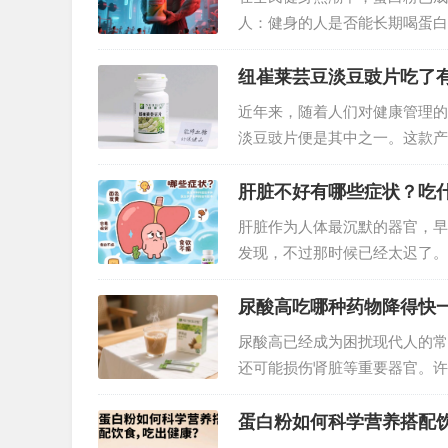
人：健身的人是否能长期喝蛋白
讨。…
纽崔莱芸豆淡豆豉片吃了
近年来，随着人们对健康管理的
淡豆豉片便是其中之一。这款产
它的实际效果究竟如何？我们从
肝脏不好有哪些症状？吃
肝脏作为人体最沉默的器官，早
发现，不过那时候已经太迟了。
注意了。下面给大家分享下肝脏
尿酸高吃哪种药物降得快
尿酸高已经成为困扰现代人的常
还可能损伤肾脏等重要器官。许
法？传统降尿酸药物虽能快速见
结石风险，让不少人望而却步。
蛋白粉如何科学营养搭配