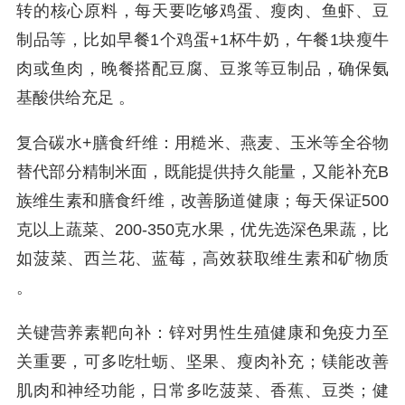
转的核心原料，每天要吃够鸡蛋、瘦肉、鱼虾、豆
制品等，比如早餐1个鸡蛋+1杯牛奶，午餐1块瘦牛
肉或鱼肉，晚餐搭配豆腐、豆浆等豆制品，确保氨
基酸供给充足 。
复合碳水+膳食纤维：用糙米、燕麦、玉米等全谷物
替代部分精制米面，既能提供持久能量，又能补充B
族维生素和膳食纤维，改善肠道健康；每天保证500
克以上蔬菜、200-350克水果，优先选深色果蔬，比
如菠菜、西兰花、蓝莓，高效获取维生素和矿物质
。
关键营养素靶向补：锌对男性生殖健康和免疫力至
关重要，可多吃牡蛎、坚果、瘦肉补充；镁能改善
肌肉和神经功能，日常多吃菠菜、香蕉、豆类；健