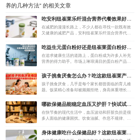
养的几种方法” 的相关文章
吃安利纽崔莱乐纤混合营养代餐效果好
吗？详细揭秘答案
在减肥的漫漫长路上，不少人都在寻找一款既有效
又健康的减肥产品，安利纽崔莱乐纤混合营养代餐
便是其中备受瞩目的一款。它究竟能否如宣传所
说，帮助人们实现减肥目标？今天，就来为大家深
吃益生元蛋白粉好还是纽崔莱蛋白粉好？
入剖析。…
揭秘吃哪个蛋白粉更好
在追求健康生活的道路上，蛋白粉成为许多人补充
营养的得力助手。市场上琳琅满目的蛋白粉产品
中，益生元蛋白粉和纽崔莱蛋白粉备受关注。这两
者究竟谁更胜一筹？接下来，我们就从多个维度来
孩子挑食厌食怎么办？吃这款纽崔莱产品
深入剖析，帮你做出最适合自己的选择。…
可有效改善味觉
孩子挑食厌食，几乎是每个家长都曾面临的育儿难
题。饭菜精心准备却被频频拒绝，身高体重增长缓
慢，免疫力低下反复生病……这些困扰背后，可能
藏着微量元素缺乏的“隐形杀手”。临床研究表明，
哪款保健品能稳定血压又护肝？快试试这
铁、锌等微量元素的不足，会直接影响孩子的味觉
款纽崔莱产品吧
在快节奏的现代生活中，血压波动和肝脏负担是很
感知与食欲调节。而纽崔莱铁锌咀嚼片，凭借科学
多人面临的健康困扰。饮食油腻、作息不规律、压
配方与专业营养支持，成为改善孩子挑…
力过大等因素，不仅可能让血压“失控”，还会悄悄加
重肝脏的代谢负担。如果能找到一款既能辅助稳定
身体健康吃什么保健品好？这款纽崔莱产
血压，又能呵护肝脏的保健品，无疑能让健康养护
品不要错过