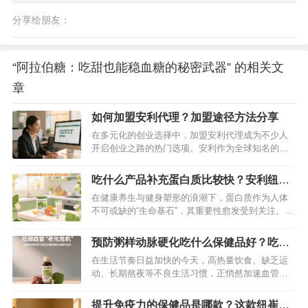
分享给朋友：
“阿拉伯糖：吃甜也能稳血糖的秘密武器” 的相关文
章
如何加盟安利代理？加盟途径方法分享
在多元化的创业选择中，加盟安利代理成为不少人
开启创业之路的热门选项。安利作为全球知名的直
销企业，业务覆盖超100个国家和地区 ，旗下产品
丰富，涵盖营养保健、美容护肤、个人护理和家居
吃什么产品补充蛋白质比较快？安利纽崔
清洁等多个领域 。如果你也对安利代理加盟感兴
莱蛋白粉别错过
在健康养生与健身塑形的浪潮下，蛋白质作为人体
趣，那就跟随这份攻略，迈出创业的第一步。…
不可或缺的“生命基石”，其重要性愈发受到关注。无
论是高强度运动后的肌肉修复，还是术后身体的恢
复，亦或是老年人维持机体活力，及时高效地补充
预防粥样动脉硬化吃什么保健品好？吃这
蛋白质都至关重要。面对市面上琳琅满目的蛋白质
款纽崔莱汉本萃葆芯饮品最好
在生活节奏日益加快的今天，高热量饮食、缺乏运
补充产品，究竟哪一款能快速满足身体需求？答案
动、长期熬夜等不良生活习惯，正悄然加速血管的
非安利纽崔莱蛋白粉莫属，它凭借科…
“老化”进程。动脉粥样硬化作为威胁人类健康的“隐
形杀手”，其发病隐匿却危害巨大。当血管壁逐渐堆
提升免疫力的保健品是哪款？这款纽崔莱