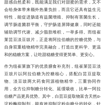
甜感自然柔和，既能满足我们对甜蜜的需求，又不
会给身体带来额外热量负担，而且它还具有益生元
特性，能促进肠道有益菌增殖、抑制有害菌生长，
调节肠道菌群平衡，守护肠道屏障健康，同时还能
辅助调节代谢、减少脂肪堆积，一举多得。而纽崔
莱芸豆淡豆豉片，正是将阿拉伯糖的控糖优势，与
自身双重植物精华完美融合，打造出更科学、更温
和的稳糖方案，让吃甜稳糖变得更简单、更安心。
作为纽崔莱旗下的优质膳食补充剂，纽崔莱芸豆淡
豆豉片以阿拉伯糖为控糖核心，搭配白芸豆提取
物、淡豆豉两大药食同源植物精华，三重协同作
用，全方位抑制糖分转化、延缓吸收，比单一阿拉
伯糖产品更具优势。其中，白芸豆提取物富含天然α-
淀粉酶抑制剂，能有效抑制淀粉向糖分的转化，针