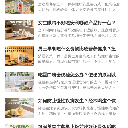
后喝一罐轻松消除疲劳
运动是释放压力、保持健康的重要方式，但高强度
运动后，肌肉酸痛、体力不支等疲劳感往往让人困
扰。这时候，一罐功能性饮料能否快速缓解疲劳成
为很多人的关注点。安利 XS 饮料凭借科学配方与
女生眼睛不好吃安利哪款产品好一点？推
实际效果，成为运动爱好者的“疲劳救星”，其对缓解
荐纽崔莱女士元气组合
当长时间盯着屏幕导致眼睛干涩酸胀、熬夜后看东
运动疲劳的帮助究竟如何？我们从成分、原理到实
西模糊不清，或是年龄增长带来视力退化时，选择
测体验逐一解析。…
针对性的营养补充至关重要。纽崔莱女士元气组合
以科学配方守护眼部健康，尤其适合女性人群——
男士早餐吃什么食物比较营养健康？纽崔
它像为眼睛配备了“营养护盾”，从多维度缓解眼疲
莱男士活力组合别错过
清晨的第一餐，是男士开启高效工作与健康生活的
劳、延缓眼部衰老，让双眸重焕清澈明亮。…
能量基石。但现代快节奏生活中，不少男士常以包
子、泡面或空腹应对早餐，导致营养失衡、精力匮
乏。科学搭配的早餐需要兼顾蛋白质、维生素、矿
吃蛋白粉会便秘怎么办？便秘的原因以及
物质等核心营养，而纽崔莱男士活力组合以精准配
解决方法
在健身热潮与健康管理理念盛行的当下，蛋白粉作
方，为忙碌的男士提供了便捷又专业的营养解决方
为高效便捷的营养补充剂，被越来越多人纳入日常
案。…
饮食。然而，随之而来的疑问——“吃蛋白粉会便秘
吗？”也困扰着不少使用者。本文将深入探讨蛋白粉
如何防止慢性疾病发生？经常喝这个饮料
与便秘的关联、便秘的成因，并提供针对性的解决
就可以了
随着生活节奏加快、饮食结构改变，慢性疾病如高
方法。…
血压、糖尿病、心脑血管疾病等正逐渐成为威胁人
类健康的“头号杀手”。这些疾病病程长、危害大，一
旦患病往往难以根治。与其在病痛中挣扎，不如主
纽崔莱益生菌早上饭前吃好还是饭后吃？