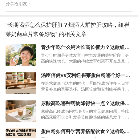
分享给朋友：
“长期喝酒怎么保护肝脏？烟酒人群护肝攻略，纽崔
莱奶蓟草片常备好物” 的相关文章
青少年吃什么钙片长高长智力？这款纽崔
莱钙镁锰锌铜维生素d片别错过
青少年时期是身体发育与智力发展的关键阶段，身
高的快速增长、大脑的持续发育都离不开充足且均
衡的营养支持。其中，钙元素以及多种微量元素在
骨骼生长和神经系统发育中起着不可替代的作用。
汤臣倍健vs安利纽崔莱蛋白粉哪个好一
纽崔莱钙镁锰锌铜维生素D片凭借科学的营养配方，
点？为你深度剖析一下
在追求健康与活力的时代，蛋白粉成为许多人日常
成为助力青少年长高长智力的理想选择，为青少年
营养补充的重要选择。汤臣倍健和安利纽崔莱作为
的健康成长保驾护航。…
行业内备受瞩目的品牌，它们的蛋白粉产品常常被
消费者放在一起比较。到底哪一款更契合你的需
尿酸高吃哪种药物降得快一点？这款保健
求？接下来，我们将从原料组成、营养成分、价格
品可以有效降尿酸
尿酸高已经成为困扰现代人的常见健康问题，持续
定位、口感体验、适用人群和品牌背景六个维度展
的高尿酸不仅会引发关节红肿热痛的痛风发作，还
开深度剖析。…
可能损伤肾脏等重要器官。许多人迫切想知道：有
没有既能快速降低尿酸，又没有副作用的方法？传
蛋白粉如何科学营养搭配饮食？这样吃让
统降尿酸药物虽能快速见效，但别嘌醇可能引发皮
你更加健康