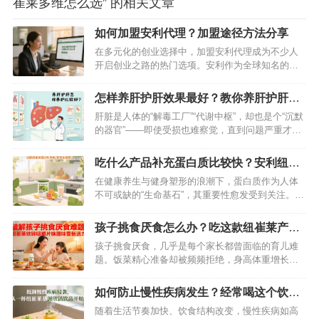
崔莱多维怎么选” 的相关文章
如何加盟安利代理？加盟途径方法分享
在多元化的创业选择中，加盟安利代理成为不少人
开启创业之路的热门选项。安利作为全球知名的直
销企业，业务覆盖超100个国家和地区 ，旗下产品
丰富，涵盖营养保健、美容护肤、个人护理和家居
怎样养肝护肝效果最好？教你养肝护肝的
清洁等多个领域 。如果你也对安利代理加盟感兴
方法
肝脏是人体的“解毒工厂”“代谢中枢”，却也是个“沉默
趣，那就跟随这份攻略，迈出创业的第一步。…
的器官”——即使受损也难察觉，直到问题严重才会
发出信号。想要远离脂肪肝、肝炎等隐患，关键在
“早养护”。今天分享一套科学易懂的养肝护肝方法，
吃什么产品补充蛋白质比较快？安利纽崔
从饮食、作息、情绪到习惯，全方位守护肝脏健康
莱蛋白粉别错过
在健康养生与健身塑形的浪潮下，蛋白质作为人体
～…
不可或缺的“生命基石”，其重要性愈发受到关注。无
论是高强度运动后的肌肉修复，还是术后身体的恢
复，亦或是老年人维持机体活力，及时高效地补充
孩子挑食厌食怎么办？吃这款纽崔莱产品
蛋白质都至关重要。面对市面上琳琅满目的蛋白质
可有效改善味觉
孩子挑食厌食，几乎是每个家长都曾面临的育儿难
补充产品，究竟哪一款能快速满足身体需求？答案
题。饭菜精心准备却被频频拒绝，身高体重增长缓
非安利纽崔莱蛋白粉莫属，它凭借科…
慢，免疫力低下反复生病……这些困扰背后，可能
藏着微量元素缺乏的“隐形杀手”。临床研究表明，
如何防止慢性疾病发生？经常喝这个饮料
铁、锌等微量元素的不足，会直接影响孩子的味觉
就可以了
随着生活节奏加快、饮食结构改变，慢性疾病如高
感知与食欲调节。而纽崔莱铁锌咀嚼片，凭借科学