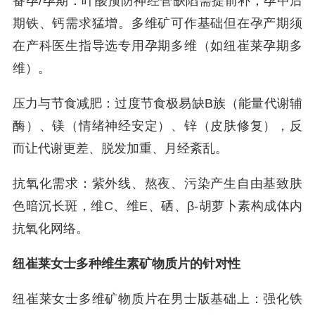
备孕/孕期：叶酸预防神经管缺陷需提前补；孕中后
期铁、钙需求猛增。多维矿可作基础但在孕产期须
在产科医生指导选专用孕期多维（如纽崔莱孕期多
维）。
压力与节食减肥：过度节食极易缺B族（能量代谢辅
酶）、镁（情绪神经安定）、锌（皮肤修复），反
而让代谢更差、脱发加重、月经紊乱。
抗氧化需求：紫外线、熬夜、污染产生自由基致肤
色暗沉长斑，维C、维E、硒、β-胡萝卜素构成体内
抗氧化网络。
纽崔莱女士多种维生素矿物质片的针对性
纽崔莱女士多维矿物质片在男士版基础上：强化铁