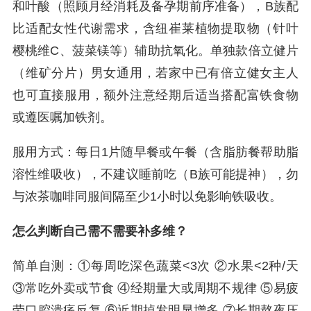
和叶酸（照顾月经消耗及备孕期前序准备），B族配
比适配女性代谢需求，含纽崔莱植物提取物（针叶
樱桃维C、菠菜镁等）辅助抗氧化。单独款倍立健片
（维矿分片）男女通用，若家中已有倍立健女主人
也可直接服用，额外注意经期后适当搭配富铁食物
或遵医嘱加铁剂。
服用方式：每日1片随早餐或午餐（含脂肪餐帮助脂
溶性维吸收），不建议睡前吃（B族可能提神），勿
与浓茶咖啡同服间隔至少1小时以免影响铁吸收。
怎么判断自己需不需要补多维？
简单自测：①每周吃深色蔬菜<3次 ②水果<2种/天
③常吃外卖或节食 ④经期量大或周期不规律 ⑤易疲
劳口腔溃疡反复 ⑥近期掉发明显增多 ⑦长期熬夜压