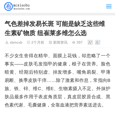
气色差掉发易长斑 可能是缺乏这些维
生素矿物质 纽崔莱多维怎么选
xbmcxb
2个月前
新闻资讯
397
不少女生舍得在精华、面膜上花钱，却忽略了一个
事实——皮肤毛发指甲的健康，根子在营养。脸色
暗黄、经期后特别虚、掉发增多、嘴角易裂、甲薄
易断、换季皮肤干痒……除了激素和作息，常指向B
族、铁、锌、维C、维E、生物素摄入不足。外抹护
肤品最多作用于表皮角质层，真皮层胶原合成、黑
色素代谢、毛囊健康，全靠血液把营养素送进去。