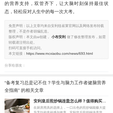
的营养支持，双管齐下，让大脑时刻保持最佳状
态，轻松应对人生中的每一次大考。
免责声明：以上文章均来自安利纽崔莱官网以及网络发布转载
整理，不是作者胡编乱造。
版权声明：本文由ai创建，
小布安利
做了修改整理发布，如需
转载请注明出处。
扫码可直接手机访问。
本文链接：
https://www.mcxiaobu.com/news/693.html
分享给朋友：
“备考复习总是记不住？学生与脑力工作者健脑营养
全指南” 的相关文章
安利皇后煎炒锅连盖怎么样？值得购买
吗？深度评测介绍
在厨房用具的选择上，一口出色的煎炒锅能极大提
升烹饪的幸福感与效率。安利皇后煎炒锅连盖凭借