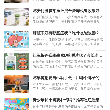
独特设计与多样功能，吸引了众多消费者的目光。
但它究竟表现如何，是否值得入手？下面就结合实
吃安利纽崔莱乐纤混合营养代餐效果好
际使用体验，从多个维度为你揭晓。…
吗？详细揭秘答案
在减肥的漫漫长路上，不少人都在寻找一款既有效
又健康的减肥产品，安利纽崔莱乐纤混合营养代餐
便是其中备受瞩目的一款。它究竟能否如宣传所
说，帮助人们实现减肥目标？今天，就来为大家深
肝脏不好有哪些症状？吃什么能改善？
入剖析。…
肝脏作为人体最沉默的器官，早期出现损伤你是感
觉不出来的，到了真正疼痛起来的时候，你才会发
现，不过那时候已经太迟了。当然，肝脏不好早期
会有预警的，我们一旦发现预警了，就要严格注意
纽崔莱钙镁维生素D咀嚼片吃了会长高
了。下面给大家分享下肝脏不好的症状和吃什么能
吗？我来为你详细揭秘
在孩子的成长过程中，身高发育始终是家长们关注
改善。…
的焦点。市面上各类声称能助力长高的产品层出不
穷，其中纽崔莱维生素D咀嚼片备受瞩目。很多家长
满怀期待，希望这款产品能成为孩子长高的“秘密武
吃早餐想要自己动手做，用哪个牌子的早
器”。那么，吃了纽崔莱维生素D咀嚼片真的会长高
餐机做好？
对于每天早上被闹钟叫醒，在匆忙间开启一天的打
吗？接下来就为你深入揭秘。…
工人来说，一顿营养丰富的早餐，往往是心有余而
力不足的奢望。街边的早餐千篇一律，还总担心卫
生问题；自己动手做，时间紧任务重，普通早餐机
青少年长个需要补钙吗？推荐吃纽崔莱钙
功能单一，根本无法满足需求。别担心，今天就给
镁维生素D咀嚼片效果好
青少年时期是身体发育的关键阶段，尤其是身高的
大家推荐一款早餐神器——纽崔莱三合一营养早餐