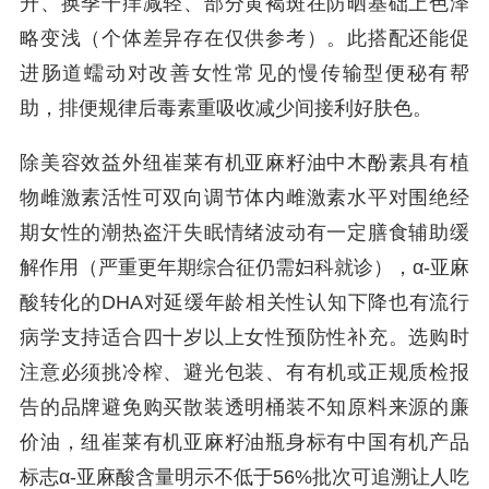
升、换季干痒减轻、部分黄褐斑在防晒基础上色泽
略变浅（个体差异存在仅供参考）。此搭配还能促
进肠道蠕动对改善女性常见的慢传输型便秘有帮
助，排便规律后毒素重吸收减少间接利好肤色。
除美容效益外纽崔莱有机亚麻籽油中木酚素具有植
物雌激素活性可双向调节体内雌激素水平对围绝经
期女性的潮热盗汗失眠情绪波动有一定膳食辅助缓
解作用（严重更年期综合征仍需妇科就诊），α-亚麻
酸转化的DHA对延缓年龄相关性认知下降也有流行
病学支持适合四十岁以上女性预防性补充。选购时
注意必须挑冷榨、避光包装、有有机或正规质检报
告的品牌避免购买散装透明桶装不知原料来源的廉
价油，纽崔莱有机亚麻籽油瓶身标有中国有机产品
标志α-亚麻酸含量明示不低于56%批次可追溯让人吃