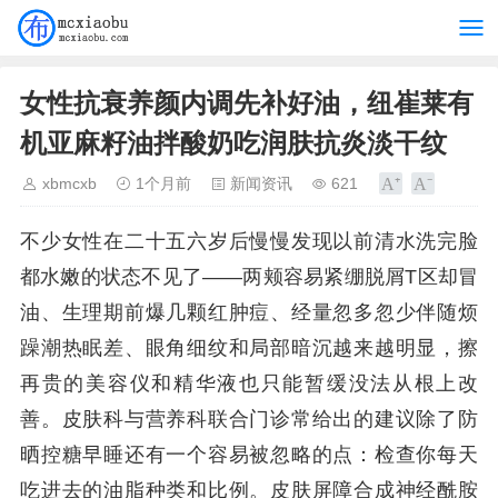
女性抗衰养颜内调先补好油，纽崔莱有
机亚麻籽油拌酸奶吃润肤抗炎淡干纹
xbmcxb
1个月前
新闻资讯
621
不少女性在二十五六岁后慢慢发现以前清水洗完脸
都水嫩的状态不见了——两颊容易紧绷脱屑T区却冒
油、生理期前爆几颗红肿痘、经量忽多忽少伴随烦
躁潮热眠差、眼角细纹和局部暗沉越来越明显，擦
再贵的美容仪和精华液也只能暂缓没法从根上改
善。皮肤科与营养科联合门诊常给出的建议除了防
晒控糖早睡还有一个容易被忽略的点：检查你每天
吃进去的油脂种类和比例。皮肤屏障合成神经酰胺