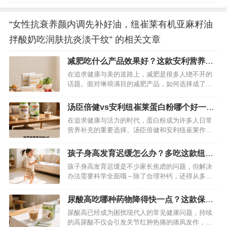
“女性抗衰养颜内调先补好油，纽崔莱有机亚麻籽油
拌酸奶吃润肤抗炎淡干纹” 的相关文章
减肥吃什么产品效果好？这款安利营养代
餐科学减肥更健康
在追求健康与美的道路上，减肥是很多人绕不开的
话题。面对琳琅满目的减肥产品，如何选择成了难
题。今天就给大家推荐一款在减肥界口碑极佳的产
品——安利营养代餐，助你开启科学健康的减肥之
汤臣倍健vs安利纽崔莱蛋白粉哪个好一
旅。…
点？为你深度剖析一下
在追求健康与活力的时代，蛋白粉成为许多人日常
营养补充的重要选择。汤臣倍健和安利纽崔莱作为
行业内备受瞩目的品牌，它们的蛋白粉产品常常被
消费者放在一起比较。到底哪一款更契合你的需
孩子身高发育迟缓怎么办？多吃这款纽崔
求？接下来，我们将从原料组成、营养成分、价格
莱钙镁维生素D咀嚼片就可以了
孩子身高发育迟缓是不少家长焦虑的问题，但解决
定位、口感体验、适用人群和品牌背景六个维度展
办法需要科学全面哦～除了合理补钙，还得从多方
开深度剖析。…
面入手才行～…
尿酸高吃哪种药物降得快一点？这款保健
品可以有效降尿酸
尿酸高已经成为困扰现代人的常见健康问题，持续
的高尿酸不仅会引发关节红肿热痛的痛风发作，还