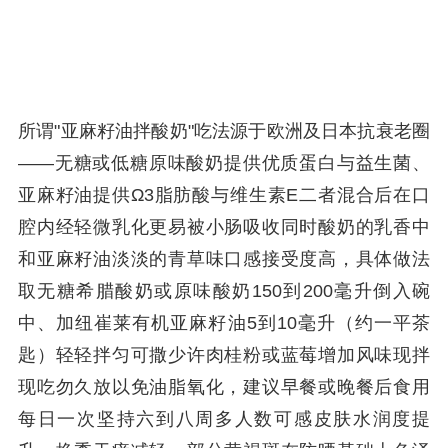
所谓"亚麻籽油拌酸奶"吃法源于欧洲及日本抗衰老圈
——无糖或低糖原味酸奶提供优质蛋白与益生菌、
亚麻籽油提供Ω3脂肪酸与维生素E二者混合后在口
腔内经轻微乳化更易被小肠吸收同时酸奶的乳香中
和亚麻籽油淡淡的青草味口感接受度高，具体做法
取无糖希腊酸奶或原味酸奶150到200毫升倒入碗
中、加纽崔莱有机亚麻籽油5到10毫升（约一平茶
匙）轻轻拌匀可撒少许肉桂粉或蓝莓增加风味现拌
现吃勿久放以免油脂氧化，建议早餐或晚餐后食用
每日一次坚持六到八周多人数可感皮肤水润度提