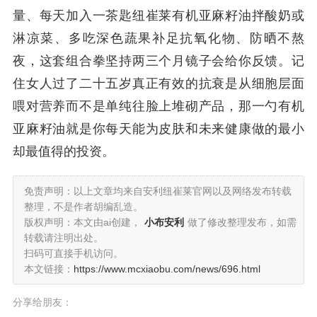
量、每天加入一茶匙纽崔莱有机亚麻籽油拌酸奶或
淋凉菜、多吃深色蔬果补足抗氧化物、防晒不熬
夜，这套组合拳坚持两三个月镜子会给你反馈。记
住女人过了二十五岁真正有效的抗衰是从细胞层面
喂对营养而不是单纯往脸上堆砌产品，那一勺有机
亚麻籽油就是你每天能为皮肤和未来健康做的最小
却最值得的投资。
免责声明：以上文章均来自安利纽崔莱官网以及网络发布转载
整理，不是作者胡编乱造。
版权声明：本文由ai创建，
小布安利
做了修改整理发布，如需
转载请注明出处。
扫码可直接手机访问。
本文链接：
https://www.mcxiaobu.com/news/696.html
分享给朋友：