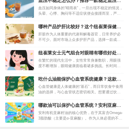
血压不稳定怎么办？推荐一款稳定血压的
辅助调理也至关重要。在众多保健品中，纽崔莱舒
产品
血压如同身体的“晴雨表”，一旦出现不稳定的情况，
苓益固体饮料脱颖而出，成为尿酸高人群的优质之
头晕、心悸、胸闷等不适症状便会接踵而至，严重
选。…
时甚至会引发心脑血管疾病，威胁生命健康。面对
血压的起伏不定，除了调整生活方式，选择一款可
哪种产品护肝比较好？这个纽崔莱保健品
靠的辅助产品也至关重要。纽崔莱汉本萃葆芯饮
护肤效果好
肝脏作为人体重要的代谢和解毒器官，日常养护必
品，凭借天然草本配方与科学调节机制，成为稳定
不可少。面对市场上众多护肝产品，选择一款成分
血压的优质之选，为血压健康保驾护航…
可靠、作用温和的产品尤为关键，而纽崔莱汉本萃
葆芯饮品就是不错的选择。…
纽崔莱女士元气组合对眼睛有哪些好处？
详细为你揭秘一下
在繁忙的现代生活中，女性常常身兼数职，用眼强
度不断增加，眼睛健康面临着诸多挑战。长时间盯
着电子屏幕，熬夜加班，生活压力等因素，都可能
让眼睛疲惫不堪，甚至引发各种眼部问题。幸好，
吃什么油能保护心血管系统健康？这款安
纽崔莱女士元气组合中蕴含多种对眼睛有益的维生
利有机亚麻籽油就可以
心血管健康是人体健康的“基石”，而日常饮食中食用
素，为女性的眼部健康撑起了一把保护伞。…
油的选择，与心血管状态密切相关。想要通过饮食
守护心血管，选对一款合适的油至关重要。在众多
食用油中，亚麻籽油因富含特殊营养成分，成为保
哪款油可以保护心血管系统？安利亚麻籽
护心血管的优质选择，其中安利有机亚麻籽油更是
油能有效保护心血管健康
安利有机亚麻籽油的核心优势，在于其富含Omega-
凭借卓越品质，成为不少人的健康优选。…
3脂肪酸（主要是α-亚麻酸）。作为人体必需的不饱
和脂肪酸，Omega-3无法通过自身合成，必须从饮