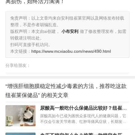
离损伤，始终活力满满！
免责声明：以上文章均来自安利纽崔莱官网以及网络发布转载
整理，不是作者胡编乱造。
版权声明：本文由ai创建，
小布安利
做了修改整理发布，如需
转载请注明出处。
扫码可直接手机访问。
本文链接：
https://www.mcxiaobu.com/news/490.html
分享给朋友：
“增强肝细胞膜稳定性减少毒素的方法，推荐吃这款
纽崔莱保健品” 的相关文章
尿酸高一般吃什么保健品比较好？纽崔莱
舒苓易固体饮料辅助降尿酸非常好
尿酸高如今已成为困扰众多现代人的健康问题，它
不仅会引发关节疼痛、红肿等痛风症状，长期发展
还可能累及肾脏，威胁身体健康。面对尿酸高的困
扰，除了调整饮食和生活习惯，选择合适的保健品