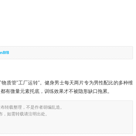
n8f8
物质管"工厂运转"。健身男士每天两片专为男性配比的多种维
复都有微量元素托底，训练效果才不被隐形缺口拖累。
发布转载整理，不是作者胡编乱造。
布，如需转载请注明出处。