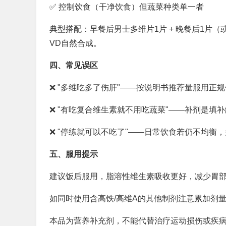
✅ 控制饮食（干净饮食）但蔬菜种类单一者
典型搭配：早餐后男士多维片1片 + 晚餐后1片
VD自然合成。
四、常见误区
❌ "多维吃多了伤肝"——按说明书推荐量服用
❌ "有吃复合维生素就不用吃蔬菜"——补剂是填
❌ "停练就可以不吃了"——日常饮食若仍不均衡
五、服用提示
建议饭后服用，脂溶性维生素吸收更好，减少胃
如同时使用含高铁/高维A的其他制剂注意累加剂
本品为营养补充剂，不能代替治疗运动损伤或疾