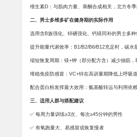
维生素D：与肌肉力量、睾酮合成相关，北方冬季
二、男士多维多矿在健身期的实际作用
选用含B族强化、锌硒强化、钙镁同补的男士多种
提升能量代谢效率：B1/B2/B6/B12充足时，
缩短恢复周期：镁+钾（部分配方含）减少抽筋，
维稳免疫防感冒：VC+锌在高训量期降低上呼吸
配合蛋白粉发挥最大效用：氨基酸转运与利用依赖
三、适用人群与搭配建议
✅ 每周力量训练≥3次、每次≥45分钟的男性
✅ 有氧跑量大、易感冒或恢复慢者