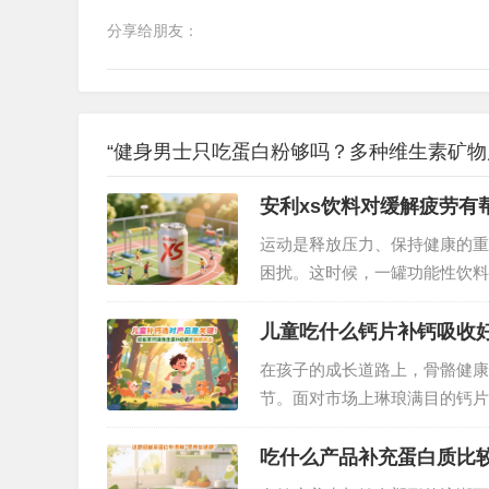
分享给朋友：
“健身男士只吃蛋白粉够吗？多种维生素矿物
安利xs饮料对缓解疲劳有
运动是释放压力、保持健康的重
困扰。这时候，一罐功能性饮料
方与实际效果，成为运动爱好者
原理到实测体验逐一解析。…
儿童吃什么钙片补钙吸收
在孩子的成长道路上，骨骼健康
节。面对市场上琳琅满目的钙片
保健品效果最佳？经过多方研究
的优质选择。…
吃什么产品补充蛋白质比