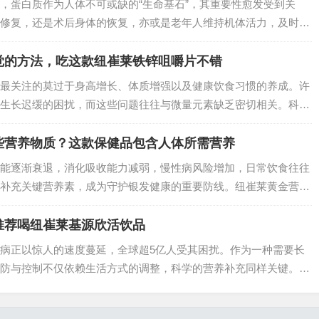
，蛋白质作为人体不可或缺的“生命基石”，其重要性愈发受到关
修复，还是术后身体的恢复，亦或是老年人维持机体活力，及时高
对市面上琳琅满目的蛋白质补充产品，究竟哪一款能快速满足身体
莫属，它凭借科…
觉的方法，吃这款纽崔莱铁锌咀嚼片不错
最关注的莫过于身高增长、体质增强以及健康饮食习惯的养成。许
生长迟缓的困扰，而这些问题往往与微量元素缺乏密切相关。科学
的微量元素，在儿童生长发育与味觉调节中发挥着不可替代的作
的营养配方，成为…
些营养物质？这款保健品包含人体所需营养
能逐渐衰退，消化吸收能力减弱，慢性病风险增加，日常饮食往往
补充关键营养素，成为守护银发健康的重要防线。纽崔莱黄金营养
核心营养需求，为晚年生活注入活力。…
推荐喝纽崔莱基源欣活饮品
病正以惊人的速度蔓延，全球超5亿人受其困扰。作为一种需要长
防与控制不仅依赖生活方式的调整，科学的营养补充同样关键。纽
配方设计，为糖尿病管理提供了新的解决方案，成为健康防线中的