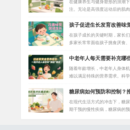
在健康养生与健身塑形的浪潮下
注。无论是高强度运动后的肌肉
效地补充蛋白质都至关重要。面
需求？答案非安利纽崔莱蛋白粉
孩子促进生长发育改善味
在孩子成长的关键时期，家长们
多家长常常面临孩子挑食厌食、
研究表明，铁和锌作为人体必需
用。纽崔莱铁锌咀嚼片凭借专业
中老年人每天需要补充哪
随着年龄增长，中老年人身体机
难以满足特殊的营养需求。科学
组合，以精准配方覆盖中老年人
糖尿病如何预防和控制？
在现代生活方式的冲击下，糖尿
期干预的慢性疾病，糖尿病的预
崔莱基源欣活饮品凭借其独特的
重要一环。…