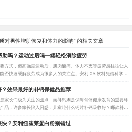
质对男性增肌恢复和体力的影响” 的相关文章
帮助吗？运动过后喝一罐轻松消除疲劳
要方式，但高强度运动后，肌肉酸痛、体力不支等疲劳感往往让人
能否快速缓解疲劳成为很多人的关注点。安利 XS 饮料凭借科学配
的“疲劳救星”，其对缓解运动疲劳的帮助究竟如何？我们从成分、
好？效果最好的补钙保健品推荐
是家长们极为关注的焦点，而补钙则是保障骨骼健康发育的重要环
产品，许多家长陷入困惑：儿童吃什么钙片补钙吸收好？哪款补钙
与众多家长的实践反馈，纽崔莱钙镁维生素D咀嚼片成为备受推崇
较快？安利纽崔莱蛋白粉别错过